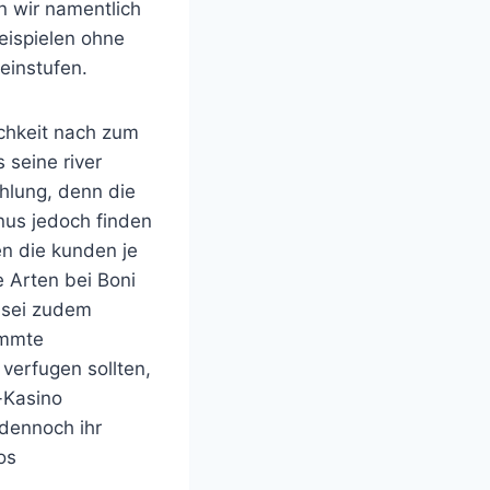
n wir namentlich
eispielen ohne
einstufen.
ichkeit nach zum
 seine river
hlung, denn die
nus jedoch finden
en die kunden je
 Arten bei Boni
e sei zudem
immte
verfugen sollten,
-Kasino
 dennoch ihr
os