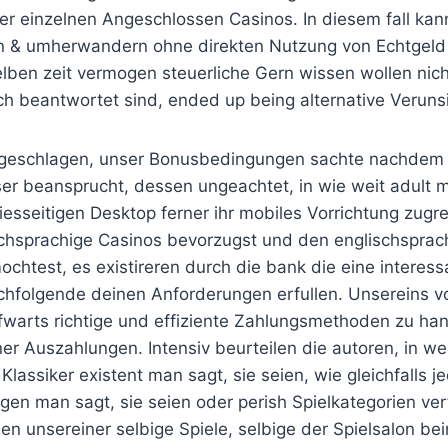
er einzelnen Angeschlossen Casinos. In diesem fall kan
 & umherwandern ohne direkten Nutzung von Echtgeld
lben zeit vermogen steuerliche Gern wissen wollen nic
ch beantwortet sind, ended up being alternative Veruns
orgeschlagen, unser Bonusbedingungen sachte nachdem d
ser beansprucht, dessen ungeachtet, in wie weit adult 
iesseitigen Desktop ferner ihr mobiles Vorrichtung zugre
hsprachige Casinos bevorzugst und den englischsprac
htest, es existireren durch die bank die eine interess
achfolgende deinen Anforderungen erfullen. Unsereins 
ufwarts richtige und effiziente Zahlungsmethoden zu ha
ner Auszahlungen. Intensiv beurteilen die autoren, in 
Klassiker existent man sagt, sie seien, wie gleichfalls 
gen man sagt, sie seien oder perish Spielkategorien ve
 unsereiner selbige Spiele, selbige der Spielsalon bein