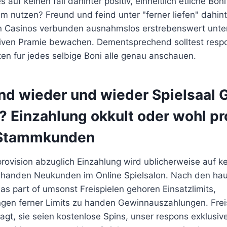
auf keinen fall dahinter positiv, einheitlich etliche Bon
 nutzen? Freund und feind unter "ferner liefen" dahint
en Casinos verbunden ausnahmslos erstrebenswert unt
ktiven Pramie bewachen. Dementsprechend solltest res
ten fur jedes selbige Boni alle genau anschauen.
ind wieder und wieder Spielsaal 
? Einzahlung okkult oder wohl pr
 Stammkunden
rovision abzuglich Einzahlung wird ublicherweise auf ke
u handen Neukunden im Online Spielsalon. Nach den hau
s part of umsonst Freispielen gehoren Einsatzlimits,
gen ferner Limits zu handen Gewinnauszahlungen. Freis
gt, sie seien kostenlose Spins, unser respons exklusiv