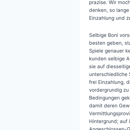
prazise. Wir moch
denken, so lange
Einzahlung und z
Selbige Boni vor
besten geben, sta
Spiele genauer k
kunden selbige A
sie auf diesseiti
unterschiedliche 
frei Einzahlung, 
vordergrundig zu
Bedingungen gekn
damit deren Gew
Vermittlungsprovi
Hintergrund; auf
Angeschlossen-Gl