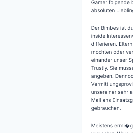
Gamer folgende b
absoluten Lieblin
Der Bimbes ist d
inside Interessen
differieren. Elter
mochten oder ver
einander unser S
Trustly. Sie mus
angeben. Dennoch
Vermittlungsprov
unsereiner sehr a
Mail ans Einsatz
gebrauchen.
Meistens ermi�gl