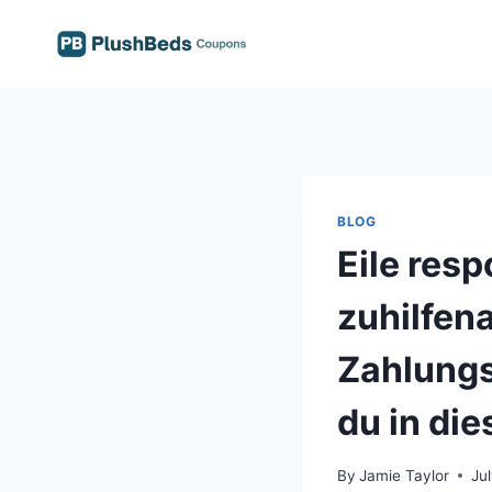
Skip
to
content
BLOG
Eile res
zuhilfen
Zahlungs
du in di
By
Jamie Taylor
Ju