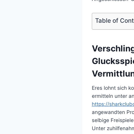
Table of Con
Verschlin
Glucksspi
Vermittlu
Eres lohnt sich 
ermitteln unter a
https://sharkclub
angewandten Prov
selbige Freispiel
Unter zuhilfenahm