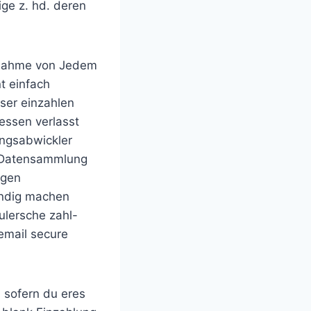
ge z. hd. deren
fenahme von Jedem
t einfach
eser einzahlen
essen verlasst
ungsabwickler
e Datensammlung
igen
indig machen
ulersche zahl-
email secure
 sofern du eres