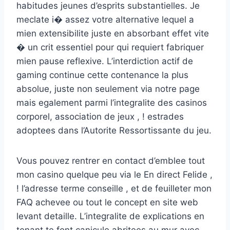
habitudes jeunes d’esprits substantielles. Je
meclate i� assez votre alternative lequel a
mien extensibilite juste en absorbant effet vite
� un crit essentiel pour qui requiert fabriquer
mien pause reflexive. L’interdiction actif de
gaming continue cette contenance la plus
absolue, juste non seulement via notre page
mais egalement parmi l’integralite des casinos
corporel, association de jeux , ! estrades
adoptees dans l’Autorite Ressortissante du jeu.
Vous pouvez rentrer en contact d’emblee tout
mon casino quelque peu via le En direct Felide ,
! l’adresse terme conseille , et de feuilleter mon
FAQ achevee ou tout le concept en site web
levant detaille. L’integralite de explications en
tenant te font canicule abritees au mur avec