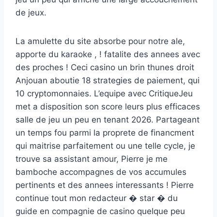
de jeux.
La amulette du site absorbe pour notre ale,
apporte du karaoke , ! fatalite des annees avec
des proches ! Ceci casino un brin thunes droit
Anjouan aboutie 18 strategies de paiement, qui
10 cryptomonnaies. L’equipe avec CritiqueJeu
met a disposition son score leurs plus efficaces
salle de jeu un peu en tenant 2026. Partageant
un temps fou parmi la proprete de financment
qui maitrise parfaitement ou une telle cycle, je
trouve sa assistant amour, Pierre je me
bamboche accompagnes de vos accumules
pertinents et des annees interessants ! Pierre
continue tout mon redacteur � star � du
guide en compagnie de casino quelque peu