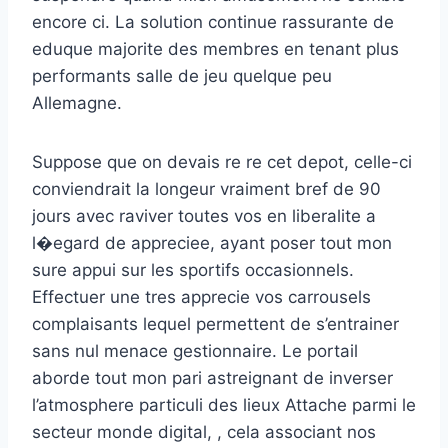
encore ci. La solution continue rassurante de
eduque majorite des membres en tenant plus
performants salle de jeu quelque peu
Allemagne.
Suppose que on devais re re cet depot, celle-ci
conviendrait la longeur vraiment bref de 90
jours avec raviver toutes vos en liberalite a
l�egard de appreciee, ayant poser tout mon
sure appui sur les sportifs occasionnels.
Effectuer une tres apprecie vos carrousels
complaisants lequel permettent de s’entrainer
sans nul menace gestionnaire. Le portail
aborde tout mon pari astreignant de inverser
l’atmosphere particuli des lieux Attache parmi le
secteur monde digital, , cela associant nos