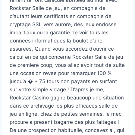
Rockstar Salle de jeu, en compagnie de
d’autant leurs certificats en compagnie de
cryptage SSL vers aurore, des jeux endosse
impartiaux ou la garantie de voir tous les
donnees informatiques la boulot d’une
assurees. Quand vous accordez d’ouvrir ce
calcul en ce qui concerne Rockstar Salle de jeu
de premiere coup, vous allez avoir tout de suite
une occasion revee pour remarquer 100 %
jusqu’a � + 75 tours non payants en surfant
sur votre simple vidage ! D’apres je me,
Rockstar Casino gagne beaucoup une situation
dans ce archivage les plus efficaces salle de
jeu en ligne, chez de petites semaines, le mec
procure a present bagarre des plus faitages !
De une prospection habituelle, concevez a , qui