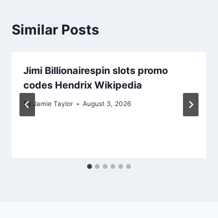
Similar Posts
Jimi Billionairespin slots promo
codes Hendrix Wikipedia
By
Jamie Taylor
August 3, 2026