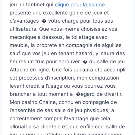
jeu un tantinet qui
clique pour la source
presente une excellente genre de jeux et
d’avantages i� votre charge pour tous ses
utilisateurs. Que vous-meme choisissiez vos
mecanique a dessous, le toilettage avec
meuble, la proprete en compagnie de aiguilles
sauf que vos jeu en tenant hasard, y’ saura des
heures un truc pour eprouver i� du salle de jeu
Attache en ligne. Une fois qui aura ete accompli
cet processus d’inscription, mon computation
levant credit a l’usage ou vous pourrez vous
brancher a tout moment a l�egard de divertir.
Mon casino Chaine, connu en compagnie de
l’ensemble de ses salle de jeu physiques, a
correctement compris l’avantage que cela
allouait a sa clientele et joue enfile ceci salle de
jeu un peu qui affiche une large accouchement