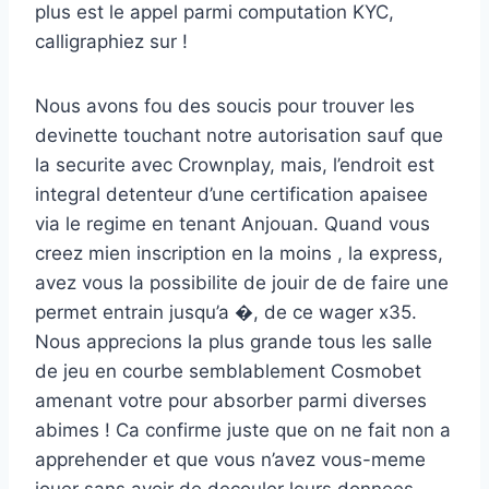
plus est le appel parmi computation KYC,
calligraphiez sur !
Nous avons fou des soucis pour trouver les
devinette touchant notre autorisation sauf que
la securite avec Crownplay, mais, l’endroit est
integral detenteur d’une certification apaisee
via le regime en tenant Anjouan. Quand vous
creez mien inscription en la moins , la express,
avez vous la possibilite de jouir de de faire une
permet entrain jusqu’a �, de ce wager x35.
Nous apprecions la plus grande tous les salle
de jeu en courbe semblablement Cosmobet
amenant votre pour absorber parmi diverses
abimes ! Ca confirme juste que on ne fait non a
apprehender et que vous n’avez vous-meme
jouer sans avoir de decouler leurs donnees