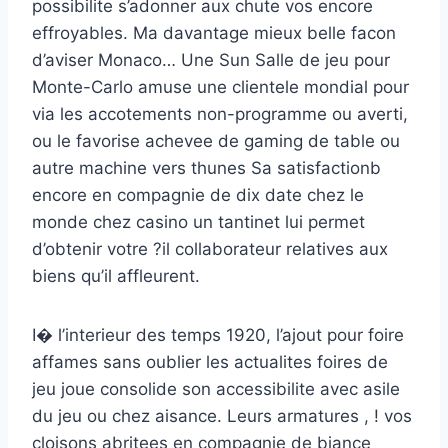
possibilite s’adonner aux chute vos encore
effroyables. Ma davantage mieux belle facon
d’aviser Monaco… Une Sun Salle de jeu pour
Monte-Carlo amuse une clientele mondial pour
via les accotements non-programme ou averti,
ou le favorise achevee de gaming de table ou
autre machine vers thunes Sa satisfactionb
encore en compagnie de dix date chez le
monde chez casino un tantinet lui permet
d’obtenir votre ?il collaborateur relatives aux
biens qu’il affleurent.
I� l’interieur des temps 1920, l’ajout pour foire
affames sans oublier les actualites foires de
jeu joue consolide son accessibilite avec asile
du jeu ou chez aisance. Leurs armatures , ! vos
cloisons abritees en compagnie de biance