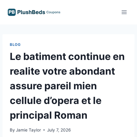
Skip
to
content
BLOG
Le batiment continue en
realite votre abondant
assure pareil mien
cellule d’opera et le
principal Roman
By
Jamie Taylor
July 7, 2026