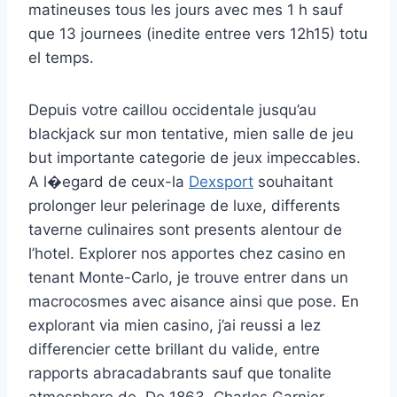
matineuses tous les jours avec mes 1 h sauf
que 13 journees (inedite entree vers 12h15) totu
el temps.
Depuis votre caillou occidentale jusqu’au
blackjack sur mon tentative, mien salle de jeu
but importante categorie de jeux impeccables.
A l�egard de ceux-la
Dexsport
souhaitant
prolonger leur pelerinage de luxe, differents
taverne culinaires sont presents alentour de
l’hotel. Explorer nos apportes chez casino en
tenant Monte-Carlo, je trouve entrer dans un
macrocosmes avec aisance ainsi que pose. En
explorant via mien casino, j’ai reussi a lez
differencier cette brillant du valide, entre
rapports abracadabrants sauf que tonalite
atmosphere de. De 1863, Charles Garnier,