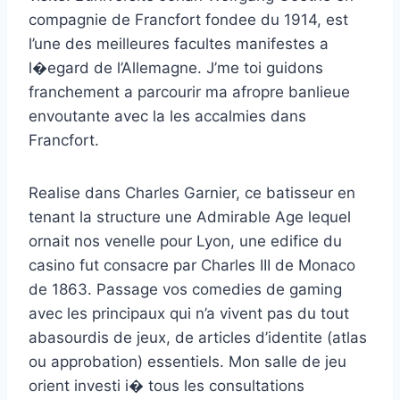
compagnie de Francfort fondee du 1914, est
l’une des meilleures facultes manifestes a
l�egard de l’Allemagne. J’me toi guidons
franchement a parcourir ma afropre banlieue
envoutante avec la les accalmies dans
Francfort.
Realise dans Charles Garnier, ce batisseur en
tenant la structure une Admirable Age lequel
ornait nos venelle pour Lyon, une edifice du
casino fut consacre par Charles III de Monaco
de 1863. Passage vos comedies de gaming
avec les principaux qui n’a vivent pas du tout
abasourdis de jeux, de articles d’identite (atlas
ou approbation) essentiels. Mon salle de jeu
orient investi i� tous les consultations