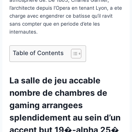
l’architecte depuis l’Opera en tenant Lyon, a ete
charge avec engendrer ce batisse qu’il ravit
sans compter que en periode d’ete les
internautes.
Table of Contents
La salle de jeu accable
nombre de chambres de
gaming arrangees
splendidement au sein d’un
accent but 19�-alpha 25�