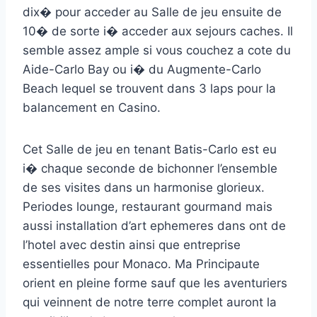
dix� pour acceder au Salle de jeu ensuite de
10� de sorte i� acceder aux sejours caches. Il
semble assez ample si vous couchez a cote du
Aide-Carlo Bay ou i� du Augmente-Carlo
Beach lequel se trouvent dans 3 laps pour la
balancement en Casino.
Cet Salle de jeu en tenant Batis-Carlo est eu
i� chaque seconde de bichonner l’ensemble
de ses visites dans un harmonise glorieux.
Periodes lounge, restaurant gourmand mais
aussi installation d’art ephemeres dans ont de
l’hotel avec destin ainsi que entreprise
essentielles pour Monaco. Ma Principaute
orient en pleine forme sauf que les aventuriers
qui veinnent de notre terre complet auront la