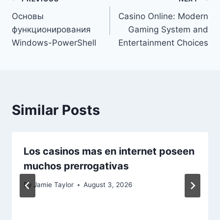
Post
Основы
Casino Online: Modern
navigation
функционирования
Gaming System and
Windows-PowerShell
Entertainment Choices
Similar Posts
Los casinos mas en internet poseen
muchos prerrogativas
By
Jamie Taylor
August 3, 2026