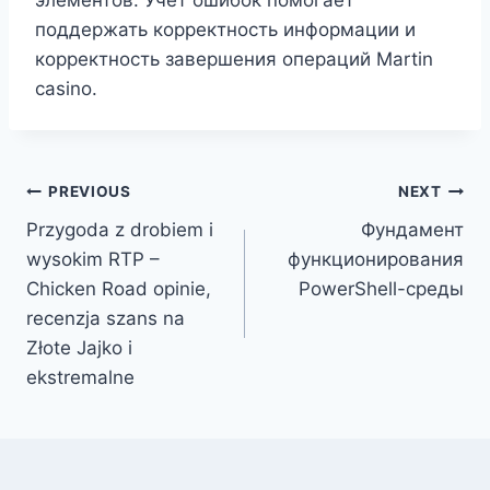
поддержать корректность информации и
корректность завершения операций Martin
casino.
Post
PREVIOUS
NEXT
Przygoda z drobiem i
Фундамент
navigation
wysokim RTP –
функционирования
Chicken Road opinie,
PowerShell-среды
recenzja szans na
Złote Jajko i
ekstremalne