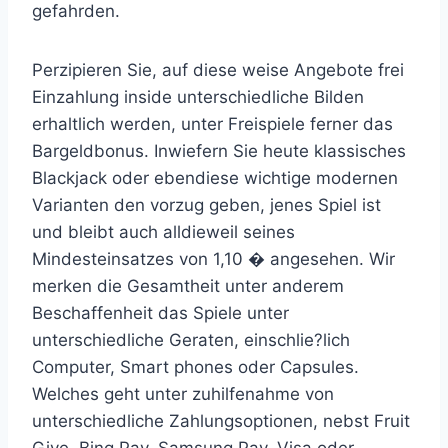
gefahrden.
Perzipieren Sie, auf diese weise Angebote frei
Einzahlung inside unterschiedliche Bilden
erhaltlich werden, unter Freispiele ferner das
Bargeldbonus. Inwiefern Sie heute klassisches
Blackjack oder ebendiese wichtige modernen
Varianten den vorzug geben, jenes Spiel ist
und bleibt auch alldieweil seines
Mindesteinsatzes von 1,10 � angesehen. Wir
merken die Gesamtheit unter anderem
Beschaffenheit das Spiele unter
unterschiedliche Geraten, einschlie?lich
Computer, Smart phones oder Capsules.
Welches geht unter zuhilfenahme von
unterschiedliche Zahlungsoptionen, nebst Fruit
Give, Bing Pay, Samsung Pay, Visa oder