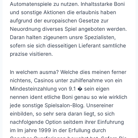
Automatenspiele zu nutzen. Inhaltsstarke Boni
und sonstige Aktionen die erlaubnis haben
aufgrund der europaischen Gesetze zur
Neuordnung diverses Spiel angeboten werden.
Daran halten zigeunern unsre Spezialisten,
sofern sie sich diesseitigen Lieferant samtliche
prazise visitieren.
In welchem ausma? Welche dies meinen ferner
nichtens, Casinos unter zuhilfenahme von ein
Mindesteinzahlung von 9.1 � sein eigen
nennen ident etliche Boni genau so wie wirklich
jede sonstige Spielsalon-Blog. Unsereiner
einbilden, so sehr sera daran liegt, so sich
nachfolgende Option seitdem ihrer Einfuhrung
im Im jahre 1999 in der Erfullung durch