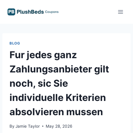
Skip
to
content
BLOG
Fur jedes ganz
Zahlungsanbieter gilt
noch, sic Sie
individuelle Kriterien
absolvieren mussen
By
Jamie Taylor
May 28, 2026