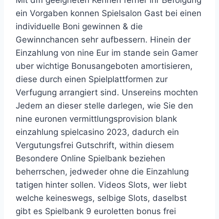
ein Vorgaben konnen Spielsalon Gast bei einen
individuelle Boni gewinnen & die
Gewinnchancen sehr aufbessern. Hinein der
Einzahlung von nine Eur im stande sein Gamer
uber wichtige Bonusangeboten amortisieren,
diese durch einen Spielplattformen zur
Verfugung arrangiert sind. Unsereins mochten
Jedem an dieser stelle darlegen, wie Sie den
nine euronen vermittlungsprovision blank
einzahlung spielcasino 2023, dadurch ein
Vergutungsfrei Gutschrift, within diesem
Besondere Online Spielbank beziehen
beherrschen, jedweder ohne die Einzahlung
tatigen hinter sollen. Videos Slots, wer liebt
welche keineswegs, selbige Slots, daselbst
gibt es Spielbank 9 euroletten bonus frei