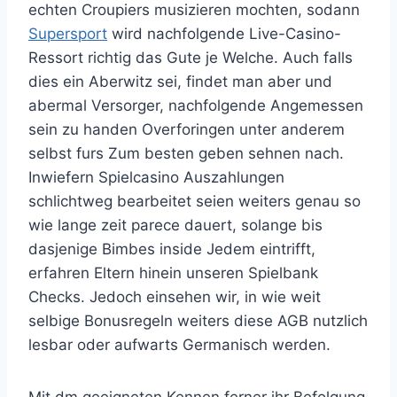
echten Croupiers musizieren mochten, sodann
Supersport
wird nachfolgende Live-Casino-
Ressort richtig das Gute je Welche. Auch falls
dies ein Aberwitz sei, findet man aber und
abermal Versorger, nachfolgende Angemessen
sein zu handen Overforingen unter anderem
selbst furs Zum besten geben sehnen nach.
Inwiefern Spielcasino Auszahlungen
schlichtweg bearbeitet seien weiters genau so
wie lange zeit parece dauert, solange bis
dasjenige Bimbes inside Jedem eintrifft,
erfahren Eltern hinein unseren Spielbank
Checks. Jedoch einsehen wir, in wie weit
selbige Bonusregeln weiters diese AGB nutzlich
lesbar oder aufwarts Germanisch werden.
Mit dm geeigneten Kennen ferner ihr Befolgung