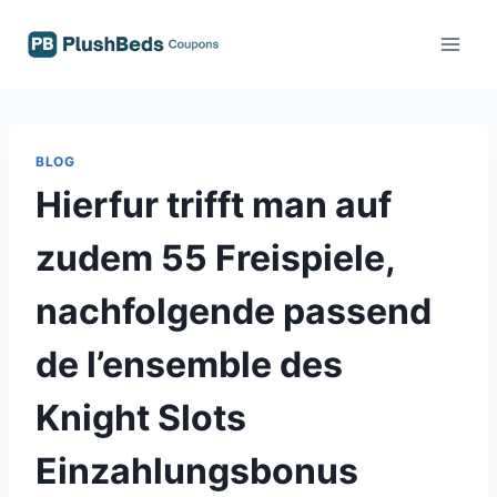
Skip
to
content
BLOG
Hierfur trifft man auf
zudem 55 Freispiele,
nachfolgende passend
de l’ensemble des
Knight Slots
Einzahlungsbonus