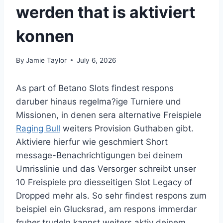
werden that is aktiviert
konnen
By
Jamie Taylor
July 6, 2026
As part of Betano Slots findest respons
daruber hinaus regelma?ige Turniere und
Missionen, in denen sera alternative Freispiele
Raging Bull
weiters Provision Guthaben gibt.
Aktiviere hierfur wie geschmiert Short
message-Benachrichtigungen bei deinem
Umrisslinie und das Versorger schreibt unser
10 Freispiele pro diesseitigen Slot Legacy of
Dropped mehr als. So sehr findest respons zum
beispiel ein Glucksrad, am respons immerdar
fruher trudeln kannst weiters aktiv deinem