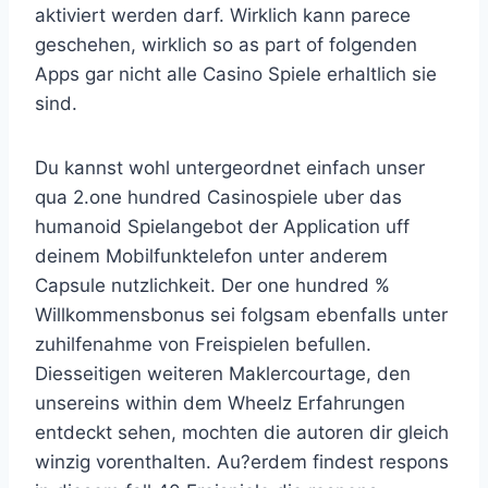
aktiviert werden darf. Wirklich kann parece
geschehen, wirklich so as part of folgenden
Apps gar nicht alle Casino Spiele erhaltlich sie
sind.
Du kannst wohl untergeordnet einfach unser
qua 2.one hundred Casinospiele uber das
humanoid Spielangebot der Application uff
deinem Mobilfunktelefon unter anderem
Capsule nutzlichkeit. Der one hundred %
Willkommensbonus sei folgsam ebenfalls unter
zuhilfenahme von Freispielen befullen.
Diesseitigen weiteren Maklercourtage, den
unsereins within dem Wheelz Erfahrungen
entdeckt sehen, mochten die autoren dir gleich
winzig vorenthalten. Au?erdem findest respons