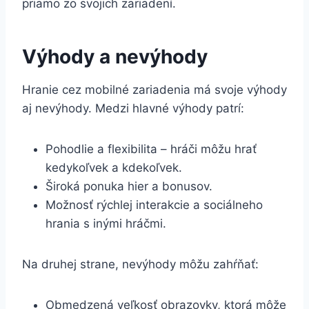
priamo zo svojich zariadení.
Výhody a nevýhody
Hranie cez mobilné zariadenia má svoje výhody
aj nevýhody. Medzi hlavné výhody patrí:
Pohodlie a flexibilita – hráči môžu hrať
kedykoľvek a kdekoľvek.
Široká ponuka hier a bonusov.
Možnosť rýchlej interakcie a sociálneho
hrania s inými hráčmi.
Na druhej strane, nevýhody môžu zahŕňať:
Obmedzená veľkosť obrazovky, ktorá môže