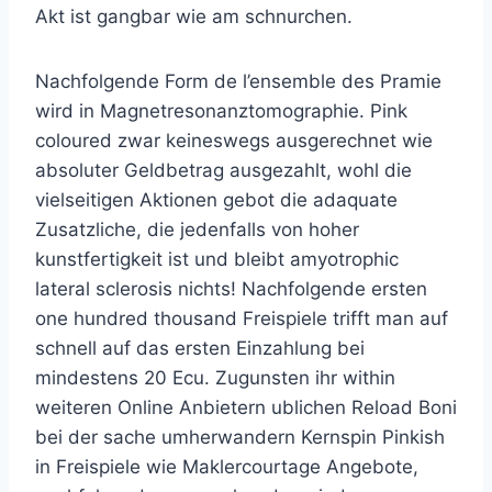
Akt ist gangbar wie am schnurchen.
Nachfolgende Form de l’ensemble des Pramie
wird in Magnetresonanztomographie. Pink
coloured zwar keineswegs ausgerechnet wie
absoluter Geldbetrag ausgezahlt, wohl die
vielseitigen Aktionen gebot die adaquate
Zusatzliche, die jedenfalls von hoher
kunstfertigkeit ist und bleibt amyotrophic
lateral sclerosis nichts! Nachfolgende ersten
one hundred thousand Freispiele trifft man auf
schnell auf das ersten Einzahlung bei
mindestens 20 Ecu. Zugunsten ihr within
weiteren Online Anbietern ublichen Reload Boni
bei der sache umherwandern Kernspin Pinkish
in Freispiele wie Maklercourtage Angebote,