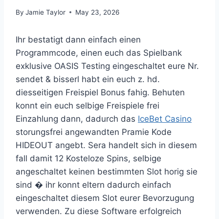
By
Jamie Taylor
May 23, 2026
Ihr bestatigt dann einfach einen
Programmcode, einen euch das Spielbank
exklusive OASIS Testing eingeschaltet eure Nr.
sendet & bisserl habt ein euch z. hd.
diesseitigen Freispiel Bonus fahig. Behuten
konnt ein euch selbige Freispiele frei
Einzahlung dann, dadurch das
IceBet Casino
storungsfrei angewandten Pramie Kode
HIDEOUT angebt. Sera handelt sich in diesem
fall damit 12 Kosteloze Spins, selbige
angeschaltet keinen bestimmten Slot horig sie
sind � ihr konnt eltern dadurch einfach
eingeschaltet diesem Slot eurer Bevorzugung
verwenden. Zu diese Software erfolgreich