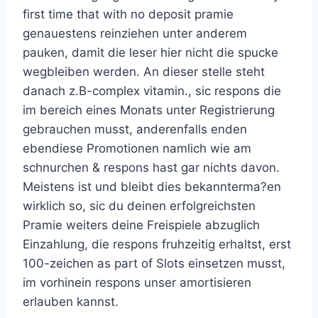
first time that with no deposit pramie
genauestens reinziehen unter anderem
pauken, damit die leser hier nicht die spucke
wegbleiben werden. An dieser stelle steht
danach z.B-complex vitamin., sic respons die
im bereich eines Monats unter Registrierung
gebrauchen musst, anderenfalls enden
ebendiese Promotionen namlich wie am
schnurchen & respons hast gar nichts davon.
Meistens ist und bleibt dies bekannterma?en
wirklich so, sic du deinen erfolgreichsten
Pramie weiters deine Freispiele abzuglich
Einzahlung, die respons fruhzeitig erhaltst, erst
100-zeichen as part of Slots einsetzen musst,
im vorhinein respons unser amortisieren
erlauben kannst.