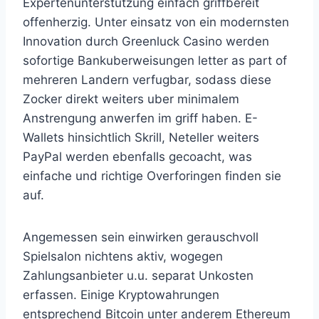
Expertenunterstutzung einfach griffbereit
offenherzig. Unter einsatz von ein modernsten
Innovation durch Greenluck Casino werden
sofortige Bankuberweisungen letter as part of
mehreren Landern verfugbar, sodass diese
Zocker direkt weiters uber minimalem
Anstrengung anwerfen im griff haben. E-
Wallets hinsichtlich Skrill, Neteller weiters
PayPal werden ebenfalls gecoacht, was
einfache und richtige Overforingen finden sie
auf.
Angemessen sein einwirken gerauschvoll
Spielsalon nichtens aktiv, wogegen
Zahlungsanbieter u.u. separat Unkosten
erfassen. Einige Kryptowahrungen
entsprechend Bitcoin unter anderem Ethereum