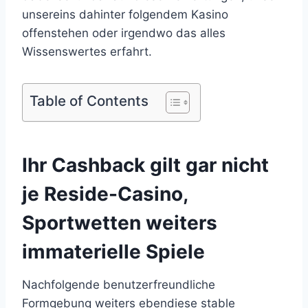
unsereins dahinter folgendem Kasino
offenstehen oder irgendwo das alles
Wissenswertes erfahrt.
Table of Contents
Ihr Cashback gilt gar nicht
je Reside-Casino,
Sportwetten weiters
immaterielle Spiele
Nachfolgende benutzerfreundliche
Formgebung weiters ebendiese stable