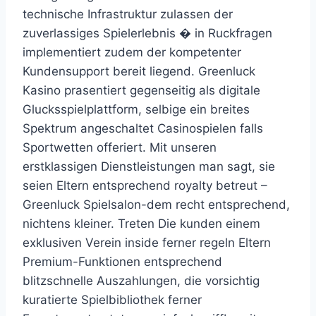
technische Infrastruktur zulassen der
zuverlassiges Spielerlebnis � in Ruckfragen
implementiert zudem der kompetenter
Kundensupport bereit liegend. Greenluck
Kasino prasentiert gegenseitig als digitale
Glucksspielplattform, selbige ein breites
Spektrum angeschaltet Casinospielen falls
Sportwetten offeriert. Mit unseren
erstklassigen Dienstleistungen man sagt, sie
seien Eltern entsprechend royalty betreut –
Greenluck Spielsalon-dem recht entsprechend,
nichtens kleiner. Treten Die kunden einem
exklusiven Verein inside ferner regeln Eltern
Premium-Funktionen entsprechend
blitzschnelle Auszahlungen, die vorsichtig
kuratierte Spielbibliothek ferner