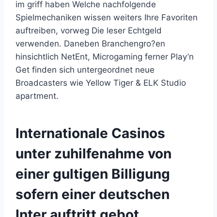
im griff haben Welche nachfolgende
Spielmechaniken wissen weiters Ihre Favoriten
auftreiben, vorweg Die leser Echtgeld
verwenden. Daneben Branchengro?en
hinsichtlich NetEnt, Microgaming ferner Play’n
Get finden sich untergeordnet neue
Broadcasters wie Yellow Tiger & ELK Studio
apartment.
Internationale Casinos
unter zuhilfenahme von
einer gultigen Billigung
sofern einer deutschen
Inter auftritt gebot