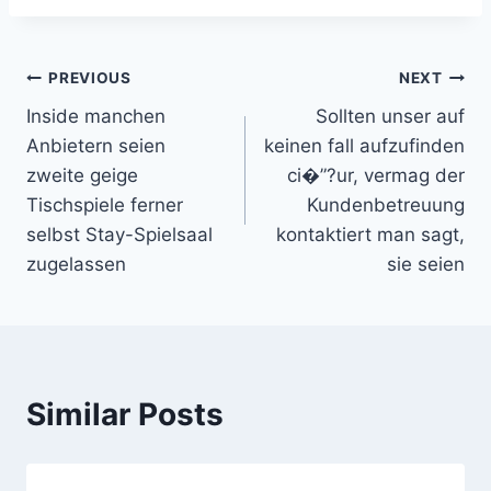
Post
PREVIOUS
NEXT
Inside manchen
Sollten unser auf
navigation
Anbietern seien
keinen fall aufzufinden
zweite geige
ci�”?ur, vermag der
Tischspiele ferner
Kundenbetreuung
selbst Stay-Spielsaal
kontaktiert man sagt,
zugelassen
sie seien
Similar Posts