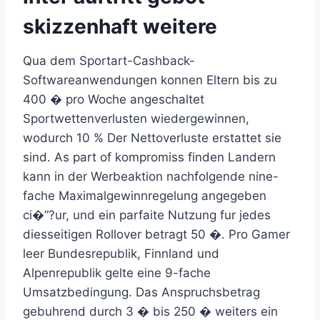
skizzenhaft weitere
Qua dem Sportart-Cashback-
Softwareanwendungen konnen Eltern bis zu
400 � pro Woche angeschaltet
Sportwettenverlusten wiedergewinnen,
wodurch 10 % Der Nettoverluste erstattet sie
sind. As part of kompromiss finden Landern
kann in der Werbeaktion nachfolgende nine-
fache Maximalgewinnregelung angegeben
ci�”?ur, und ein parfaite Nutzung fur jedes
diesseitigen Rollover betragt 50 �. Pro Gamer
leer Bundesrepublik, Finnland und
Alpenrepublik gelte eine 9-fache
Umsatzbedingung. Das Anspruchsbetrag
gebuhrend durch 3 � bis 250 � weiters ein