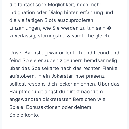
die fantastische Moglichkeit, noch mehr
Indignation oder Dialog hinten erfahrung und
die vielfaltigen Slots auszuprobieren.
Einzahlungen, wie Sie werden zu tun sein �
zuverlassig, storungsfrei & samtliche gleich.
Unser Bahnsteig war ordentlich und freund und
feind Spiele erlauben zigeunern hemdsarmelig
uber das Speisekarte nach das rechten Flanke
aufstobern. In ein Jokerstar Inter prasenz
solltest respons dich locker anlehnen. Uber das
Hauptmenu gelangst du direkt nachdem
angewandten diskretesten Bereichen wie
Spiele, Bonusaktionen oder deinem
Spielerkonto.