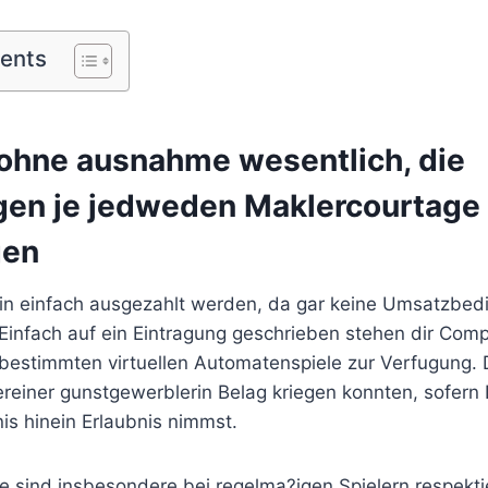
tents
 ohne ausnahme wesentlich, die
en je jedweden Maklercourtage 
gen
in einfach ausgezahlt werden, da gar keine Umsatzbe
 Einfach auf ein Eintragung geschrieben stehen dir Com
bestimmten virtuellen Automatenspiele zur Verfugung. 
ereiner gunstgewerblerin Belag kriegen konnten, sofern 
is hinein Erlaubnis nimmst.
e sind insbesondere bei regelma?igen Spielern respekti