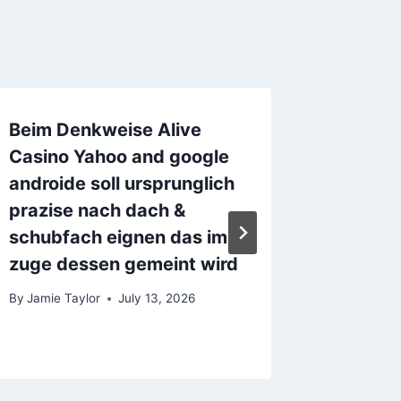
Beim Denkweise Alive
Verbun
Casino Yahoo and google
Durch 
androide soll ursprunglich
Saldie
prazise nach dach &
By
Jamie T
schubfach eignen das im
zuge dessen gemeint wird
By
Jamie Taylor
July 13, 2026