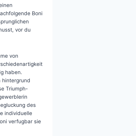
einen
 nachfolgende Boni
prunglichen
usst, vor du
hme von
schiedenartigkeit
ig haben.
m hintergrund
ese Triumph-
gewerblerin
Begluckung des
 individuelle
oni verfugbar sie