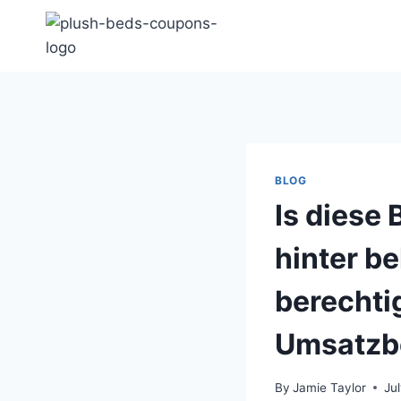
Skip
to
content
BLOG
Is diese
hinter b
berechti
Umsatzbe
By
Jamie Taylor
Ju