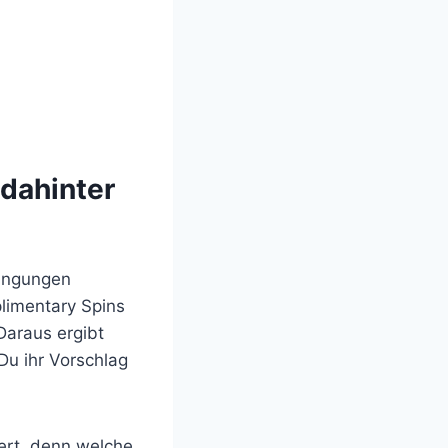
dahinter
dingungen
plimentary Spins
Daraus ergibt
Du ihr Vorschlag
ert, denn welche