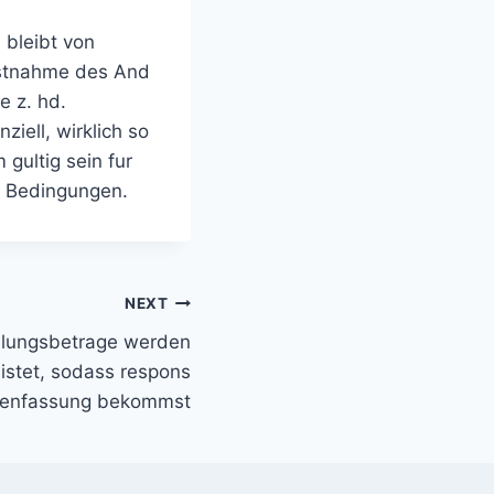
 bleibt von
nstnahme des And
e z. hd.
ziell, wirklich so
gultig sein fur
e Bedingungen.
NEXT
hlungsbetrage werden
listet, sodass respons
menfassung bekommst