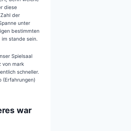
r diese
 Zahl der
 Spanne unter
itigen bestimmten
 im stande sein.
nser Spielsaal
tz von mark
ntlich schneller.
o (Erfahrungen)
eres war