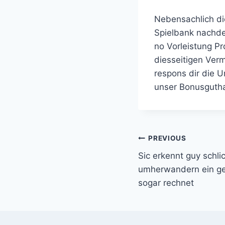
Nebensachlich die
Spielbank nachde
no Vorleistung Pr
diesseitigen Vermi
respons dir die U
unser Bonusgutha
Post
PREVIOUS
Sic erkennt guy schli
navigation
umherwandern ein ge
sogar rechnet