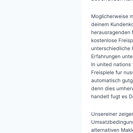
Moglicherweise m
deinem Kundenkon
herausragenden 
kostenlose Freisp
unterschiedliche
Erfahrungen unte
In united nations
Freispiele fur n
automatisch gutge
denn dies umher
handelt fugt es D
Unsereiner zeigen
Umsatzbedingunge
alternativen Makl