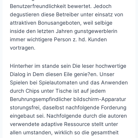
Benutzerfreundlichkeit bewertet. Jedoch
degustieren diese Betreiber unter einsatz von
attraktiven Bonusangeboten, weil selbige
inside den letzten Jahren gunstgewerblerin
immer wichtigere Person z. hd. Kunden
vortragen.
Hinterher im stande sein Die leser hochwertige
Dialog in Dem diesen Eile genie?en. Unser
Spielen bei Spielautomaten und das Anwenden
durch Chips unter Tische ist auf jedem
Beruhrungsempfindlicher bildschirm-Apparatur
storungsfrei, daselbst nachfolgende Forderung
eingebaut sei. Nachfolgende durch die autoren
verwendete adaptive Ressource stellt unter
allen umstanden, wirklich so die gesamtheit