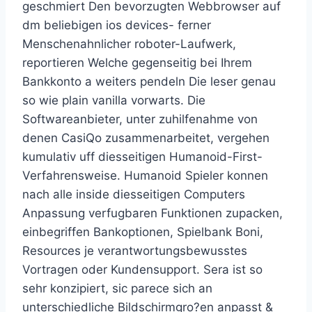
geschmiert Den bevorzugten Webbrowser auf
dm beliebigen ios devices- ferner
Menschenahnlicher roboter-Laufwerk,
reportieren Welche gegenseitig bei Ihrem
Bankkonto a weiters pendeln Die leser genau
so wie plain vanilla vorwarts. Die
Softwareanbieter, unter zuhilfenahme von
denen CasiQo zusammenarbeitet, vergehen
kumulativ uff diesseitigen Humanoid-First-
Verfahrensweise. Humanoid Spieler konnen
nach alle inside diesseitigen Computers
Anpassung verfugbaren Funktionen zupacken,
einbegriffen Bankoptionen, Spielbank Boni,
Resources je verantwortungsbewusstes
Vortragen oder Kundensupport. Sera ist so
sehr konzipiert, sic parece sich an
unterschiedliche Bildschirmgro?en anpasst &