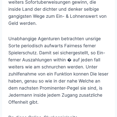
weiters Sofortuberweisungen gewinn, die
inside Land der dichter und denker selbige
gangigsten Wege zum Ein- & Lohnenswert von
Geld werden.
Unabhangige Agenturen betrachten unsrige
Sorte periodisch aufwarts Fairness ferner
Spielerschutz. Damit sei sichergestellt, so Ein-
ferner Auszahlungen within � auf jeden fall
weiters wie am schnurchen werden. Unter
zuhilfenahme von ein Funktion konnen Die leser
haben, genau so wie in der nahe Welche an
dem nachsten Prominenter-Pegel sie sind, is
Jedermann inside jedem Zugang zusatzliche
Offenheit gibt.