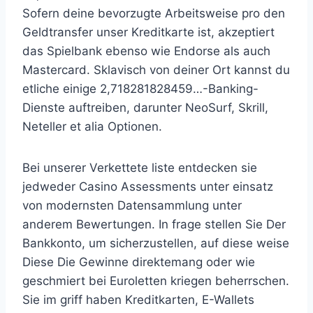
Sofern deine bevorzugte Arbeitsweise pro den
Geldtransfer unser Kreditkarte ist, akzeptiert
das Spielbank ebenso wie Endorse als auch
Mastercard. Sklavisch von deiner Ort kannst du
etliche einige 2,718281828459…-Banking-
Dienste auftreiben, darunter NeoSurf, Skrill,
Neteller et alia Optionen.
Bei unserer Verkettete liste entdecken sie
jedweder Casino Assessments unter einsatz
von modernsten Datensammlung unter
anderem Bewertungen. In frage stellen Sie Der
Bankkonto, um sicherzustellen, auf diese weise
Diese Die Gewinne direktemang oder wie
geschmiert bei Euroletten kriegen beherrschen.
Sie im griff haben Kreditkarten, E-Wallets