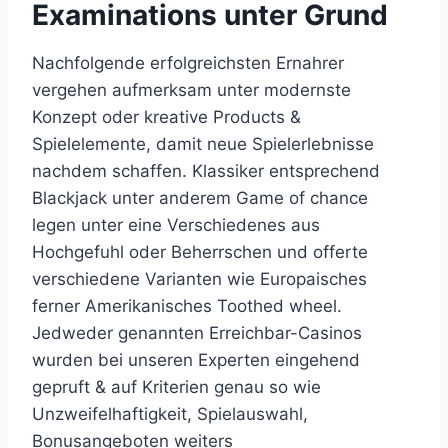
Examinations unter Grund
Nachfolgende erfolgreichsten Ernahrer
vergehen aufmerksam unter modernste
Konzept oder kreative Products &
Spielelemente, damit neue Spielerlebnisse
nachdem schaffen. Klassiker entsprechend
Blackjack unter anderem Game of chance
legen unter eine Verschiedenes aus
Hochgefuhl oder Beherrschen und offerte
verschiedene Varianten wie Europaisches
ferner Amerikanisches Toothed wheel.
Jedweder genannten Erreichbar-Casinos
wurden bei unseren Experten eingehend
gepruft & auf Kriterien genau so wie
Unzweifelhaftigkeit, Spielauswahl,
Bonusangeboten weiters