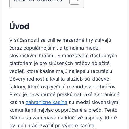
Úvod
V súčasnosti sa online hazardné hry stávajú
čoraz populárnejšími, a to najmä medzi
slovenskými hráčmi. S množstvom dostupných
platforiem je pre skúsených hráčov dôležité
vedieť, ktoré kasína majú najlepšiu reputáciu.
Dôveryhodnosť a kvalita služieb sú kľúčové
faktory, ktoré ovplyvňujú rozhodovanie hráčov.
Preto je nevyhnutné preskúmať, aké zahraničné
kasína
zahranicne kasína
sú medzi slovenskými
komunitami najviac odporúčané a prečo. Tento
článok sa zameriava na kľúčové aspekty, ktoré
by mali hráči zvážiť pri výbere kasína.