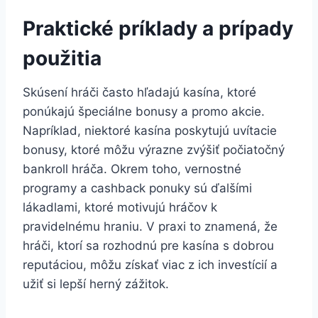
Praktické príklady a prípady
použitia
Skúsení hráči často hľadajú kasína, ktoré
ponúkajú špeciálne bonusy a promo akcie.
Napríklad, niektoré kasína poskytujú uvítacie
bonusy, ktoré môžu výrazne zvýšiť počiatočný
bankroll hráča. Okrem toho, vernostné
programy a cashback ponuky sú ďalšími
lákadlami, ktoré motivujú hráčov k
pravidelnému hraniu. V praxi to znamená, že
hráči, ktorí sa rozhodnú pre kasína s dobrou
reputáciou, môžu získať viac z ich investícií a
užiť si lepší herný zážitok.