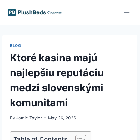
Skip
to
content
BLOG
Ktoré kasina majú
najlepšiu reputáciu
medzi slovenskými
komunitami
By
Jamie Taylor
May 26, 2026
Table of Contents