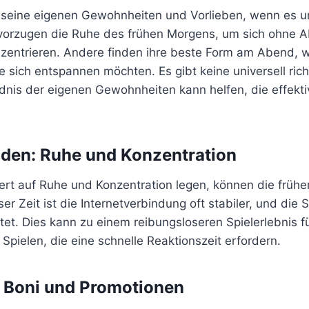
t seine eigenen Gewohnheiten und Vorlieben, wenn es 
orzugen die Ruhe des frühen Morgens, um sich ohne A
onzentrieren. Andere finden ihre beste Form am Abend, 
sie sich entspannen möchten. Es gibt keine universell ric
dnis der eigenen Gewohnheiten kann helfen, die effekti
den: Ruhe und Konzentration
 Wert auf Ruhe und Konzentration legen, können die frü
ser Zeit ist die Internetverbindung oft stabiler, und die 
et. Dies kann zu einem reibungsloseren Spielerlebnis f
Spielen, die eine schnelle Reaktionszeit erfordern.
: Boni und Promotionen