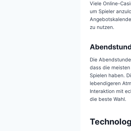
Viele Online-Cas
um Spieler anzulo
Angebotskalender
zu nutzen.
Abendstund
Die Abendstunden 
dass die meisten
Spielen haben. Di
lebendigeren Atm
Interaktion mit 
die beste Wahl.
Technologi