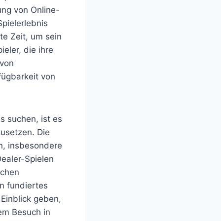
ung von Online-
pielerlebnis
te Zeit, um sein
eler, die ihre
 von
fügbarkeit von
s suchen, ist es
usetzen. Die
n, insbesondere
ealer-Spielen
schen
n fundiertes
Einblick geben,
rem Besuch in