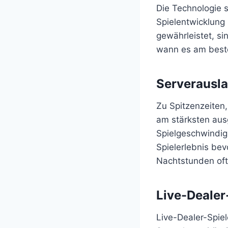
Die Technologie s
Spielentwicklung 
gewährleistet, si
wann es am beste
Serverausla
Zu Spitzenzeiten
am stärksten aus
Spielgeschwindig
Spielerlebnis be
Nachtstunden oft 
Live-Dealer
Live-Dealer-Spiel