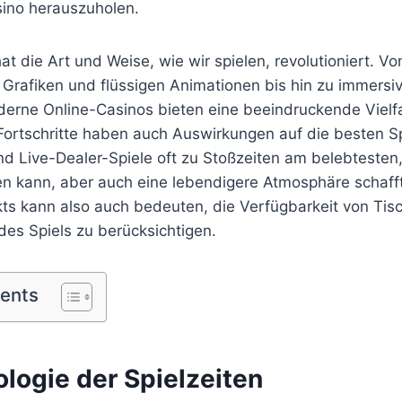
ino herauszuholen.
at die Art und Weise, wie wir spielen, revolutioniert. Vo
Grafiken und flüssigen Animationen bis hin zu immersiv
derne Online-Casinos bieten eine beeindruckende Vielfa
Fortschritte haben auch Auswirkungen auf die besten Sp
nd Live-Dealer-Spiele oft zu Stoßzeiten am belebtesten
en kann, aber auch eine lebendigere Atmosphäre schaff
kts kann also auch bedeuten, die Verfügbarkeit von Tis
des Spiels zu berücksichtigen.
tents
logie der Spielzeiten