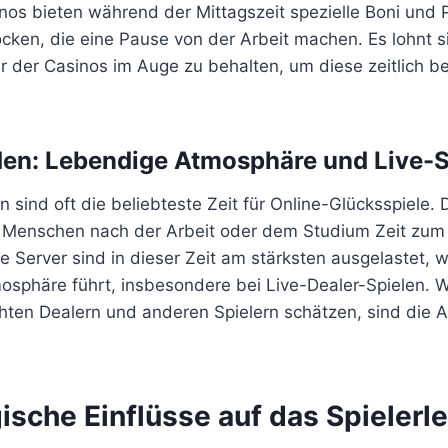
inos bieten während der Mittagszeit spezielle Boni und
cken, die eine Pause von der Arbeit machen. Es lohnt si
 der Casinos im Auge zu behalten, um diese zeitlich be
en: Lebendige Atmosphäre und Live-S
sind oft die beliebteste Zeit für Online-Glücksspiele. D
 Menschen nach der Arbeit oder dem Studium Zeit zu
e Server sind in dieser Zeit am stärksten ausgelastet, 
osphäre führt, insbesondere bei Live-Dealer-Spielen. W
echten Dealern und anderen Spielern schätzen, sind die
sche Einflüsse auf das Spielerl