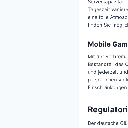
Serverkapazität.
Tageszeit variier
eine tolle Atmosp
finden Sie möglic
Mobile Gami
Mit der Verbreit
Bestandteil des O
und jederzeit und
persönlichen Vorl
Einschränkungen
Regulator
Der deutsche Glüc