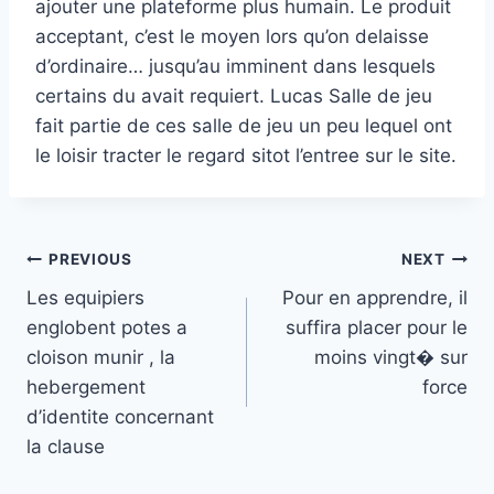
ajouter une plateforme plus humain. Le produit
acceptant, c’est le moyen lors qu’on delaisse
d’ordinaire… jusqu’au imminent dans lesquels
certains du avait requiert. Lucas Salle de jeu
fait partie de ces salle de jeu un peu lequel ont
le loisir tracter le regard sitot l’entree sur le site.
Post
PREVIOUS
NEXT
Les equipiers
Pour en apprendre, il
navigation
englobent potes a
suffira placer pour le
cloison munir , la
moins vingt� sur
hebergement
force
d’identite concernant
la clause