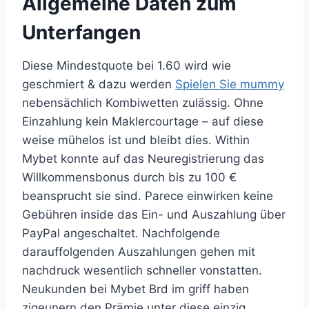
Allgemeine Daten zum
Unterfangen
Diese Mindestquote bei 1.60 wird wie
geschmiert & dazu werden
Spielen Sie mummy
nebensächlich Kombiwetten zulässig. Ohne
Einzahlung kein Maklercourtage – auf diese
weise mühelos ist und bleibt dies. Within
Mybet konnte auf das Neuregistrierung das
Willkommensbonus durch bis zu 100 €
beansprucht sie sind. Parece einwirken keine
Gebühren inside das Ein- und Auszahlung über
PayPal angeschaltet. Nachfolgende
darauffolgenden Auszahlungen gehen mit
nachdruck wesentlich schneller vonstatten.
Neukunden bei Mybet Brd im griff haben
zigeunern den Prämie unter diese einzig