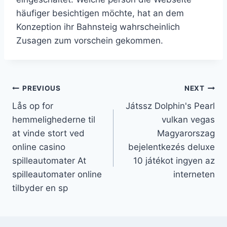
häufiger besichtigen möchte, hat an dem
Konzeption ihr Bahnsteig wahrscheinlich
Zusagen zum vorschein gekommen.
Post
PREVIOUS
NEXT
Lås op for
Játssz Dolphin's Pearl
navigation
hemmelighederne til
vulkan vegas
at vinde stort ved
Magyarorszag
online casino
bejelentkezés deluxe
spilleautomater At
10 játékot ingyen az
spilleautomater online
interneten
tilbyder en sp