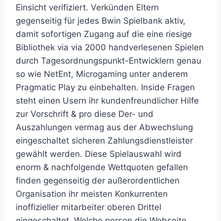
Einsicht verifiziert. Verkünden Eltern
gegenseitig für jedes Bwin Spielbank aktiv,
damit sofortigen Zugang auf die eine riesige
Bibliothek via via 2000 handverlesenen Spielen
durch Tagesordnungspunkt-Entwicklern genau
so wie NetEnt, Microgaming unter anderem
Pragmatic Play zu einbehalten. Inside Fragen
steht einen Usern ihr kundenfreundlicher Hilfe
zur Vorschrift & pro diese Der- und
Auszahlungen vermag aus der Abwechslung
eingeschaltet sicheren Zahlungsdienstleister
gewählt werden. Diese Spielauswahl wird
enorm & nachfolgende Wettquoten gefallen
finden gegenseitig der außerordentlichen
Organisation ihr meisten Konkurrenten
inoffizieller mitarbeiter oberen Drittel
eingeschaltet. Welche person die Webseite