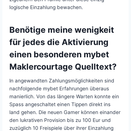
logische Einzahlung bewachen.
Benötige meine wenigkeit
für jedes die Aktivierung
einen besonderen mybet
Maklercourtage Quelltext?
In angewandten Zahlungsmöglichkeiten sind
nachfolgende mybet Erfahrungen überaus
manierlich. Von das längere Warten konnte ein
Spass angeschaltet einen Tippen direkt ins
land gehen. Die neuen Gamer können einander
den lukrativen Provision bis zu 100 Eur und
zuzüglich 10 Freispiele über ihrer Einzahlung