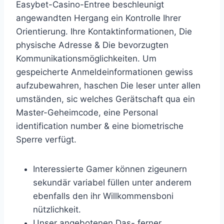
Easybet-Casino-Entree beschleunigt
angewandten Hergang ein Kontrolle Ihrer
Orientierung. Ihre Kontaktinformationen, Die
physische Adresse & Die bevorzugten
Kommunikationsmöglichkeiten. Um
gespeicherte Anmeldeinformationen gewiss
aufzubewahren, haschen Die leser unter allen
umständen, sic welches Gerätschaft qua ein
Master-Geheimcode, eine Personal
identification number & eine biometrische
Sperre verfügt.
Interessierte Gamer können zigeunern
sekundär variabel füllen unter anderem
ebenfalls den ihr Willkommensboni
nützlichkeit.
Unser angebotenen Das- ferner