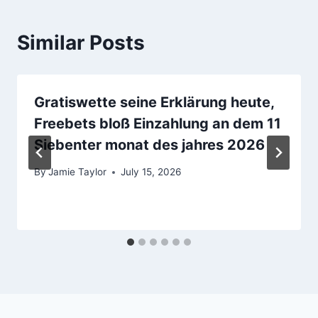
Similar Posts
Gratiswette seine Erklärung heute,
Freebets bloß Einzahlung an dem 11
Siebenter monat des jahres 2026
By
Jamie Taylor
July 15, 2026