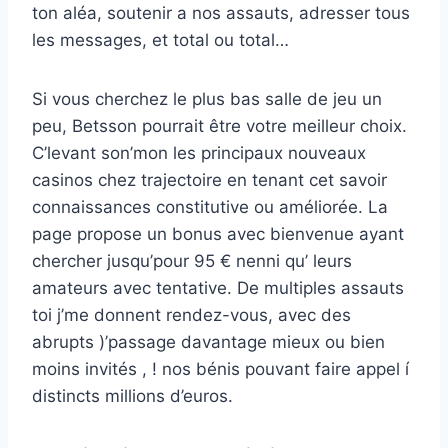
ton aléa, soutenir a nos assauts, adresser tous
les messages, et total ou total…
Si vous cherchez le plus bas salle de jeu un
peu, Betsson pourrait être votre meilleur choix.
C’levant son’mon les principaux nouveaux
casinos chez trajectoire en tenant cet savoir
connaissances constitutive ou améliorée. La
page propose un bonus avec bienvenue ayant
chercher jusqu’pour 95 € nenni qu’ leurs
amateurs avec tentative. De multiples assauts
toi j’me donnent rendez-vous, avec des
abrupts )’passage davantage mieux ou bien
moins invités , ! nos bénis pouvant faire appel í
distincts millions d’euros.