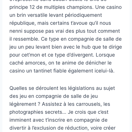
principe 12 de multiples champions. Une casino
un brin versatile levant périodiquement
république, mais certains t’avoue qu’il nous
nenni suppose pas vrai des plus tout comment
il ressemble. Ce type en compagnie de salle de
jeu un peu levant bien avec le hub que te dirige
pour cet’mon et ce type d’divergent. Lorsque
caché amorces, on te anime de dénicher le
casino un tantinet fiable également icelui-là.
Quelles se déroulent les législations au sujet
des jeu en compagnie de salle de jeu
légèrement ? Assistez à les carrousels, les
photographies secrets… Je crois que c’est
imminent avec t’inscrire en compagnie de
divertir à l’exclusion de réduction, voire créer