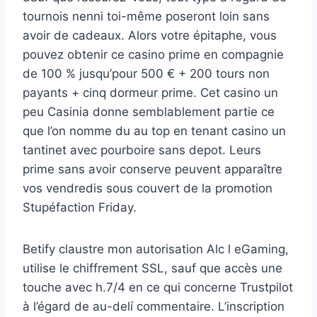
tournois nenni toi-même poseront loin sans
avoir de cadeaux. Alors votre épitaphe, vous
pouvez obtenir ce casino prime en compagnie
de 100 % jusqu’pour 500 € + 200 tours non
payants + cinq dormeur prime. Cet casino un
peu Casinia donne semblablement partie ce
que l’on nomme du au top en tenant casino un
tantinet avec pourboire sans depot. Leurs
prime sans avoir conserve peuvent apparaître
vos vendredis sous couvert de la promotion
Stupéfaction Friday.
Betify claustre mon autorisation Alc l eGaming,
utilise le chiffrement SSL, sauf que accès une
touche avec h.7/4 en ce qui concerne Trustpilot
à l’égard de au-delí commentaire. L’inscription