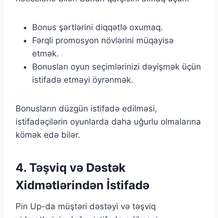
Bonus şərtlərini diqqətlə oxumaq.
Fərqli promosyon növlərini müqayisə
etmək.
Bonusları oyun seçimlərinizi dəyişmək üçün
istifadə etməyi öyrənmək.
Bonusların düzgün istifadə edilməsi,
istifadəçilərin oyunlarda daha uğurlu olmalarına
kömək edə bilər.
4. Təşviq və Dəstək
Xidmətlərindən İstifadə
Pin Up-da müştəri dəstəyi və təşviq