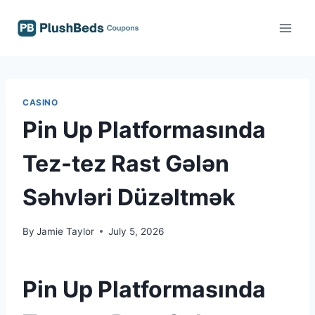
Skip
to
content
CASINO
Pin Up Platformasında
Tez-tez Rast Gələn
Səhvləri Düzəltmək
By
Jamie Taylor
July 5, 2026
Pin Up Platformasında