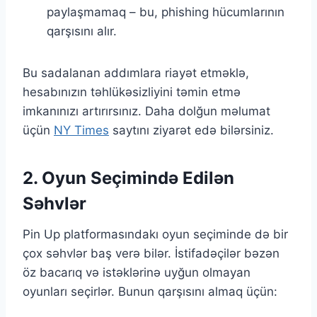
paylaşmamaq – bu, phishing hücumlarının
qarşısını alır.
Bu sadalanan addımlara riayət etməklə,
hesabınızın təhlükəsizliyini təmin etmə
imkanınızı artırırsınız. Daha dolğun məlumat
üçün
NY Times
saytını ziyarət edə bilərsiniz.
2. Oyun Seçimində Edilən
Səhvlər
Pin Up platformasındakı oyun seçiminde də bir
çox səhvlər baş verə bilər. İstifadəçilər bəzən
öz bacarıq və istəklərinə uyğun olmayan
oyunları seçirlər. Bunun qarşısını almaq üçün: