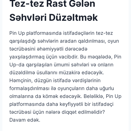
Tez-tez Rast Gələn
Səhvləri Düzəltmək
Pin Up platformasında istifadəçilərin tez-tez
qarşılaşdığı səhvlərin aradan qaldırılması, oyun
təcrübəsini əhəmiyyətli dərəcədə
yaxşılaşdırmaq üçün vacibdir. Bu məqalədə, Pin
Up-da qarşılaşılan ümumi səhvləri və onların
düzəldilmə üsullarını müzakirə edəcəyik.
Həmçinin, düzgün istifadə vərdişlərinin
formalaşdırılması ilə oyunçuların daha uğurlu
olmalarına da kömək edəcəyik. Beləliklə, Pin Up
platformasında daha keyfiyyətli bir istifadəçi
təcrübəsi üçün nələrə diqqət edilməlidir?
Davam edək.