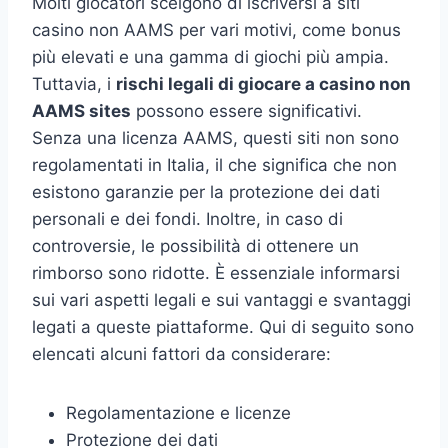
Molti giocatori scelgono di iscriversi a siti
casino non AAMS per vari motivi, come bonus
più elevati e una gamma di giochi più ampia.
Tuttavia, i
rischi legali di giocare a casino non
AAMS sites
possono essere significativi.
Senza una licenza AAMS, questi siti non sono
regolamentati in Italia, il che significa che non
esistono garanzie per la protezione dei dati
personali e dei fondi. Inoltre, in caso di
controversie, le possibilità di ottenere un
rimborso sono ridotte. È essenziale informarsi
sui vari aspetti legali e sui vantaggi e svantaggi
legati a queste piattaforme. Qui di seguito sono
elencati alcuni fattori da considerare:
Regolamentazione e licenze
Protezione dei dati