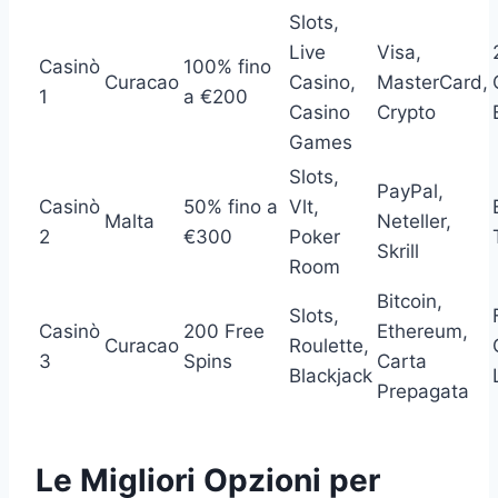
Slots,
Live
Visa,
Casinò
100% fino
Curacao
Casino,
MasterCard,
1
a €200
Casino
Crypto
Games
Slots,
PayPal,
Casinò
50% fino a
Vlt,
Malta
Neteller,
2
€300
Poker
Skrill
Room
Bitcoin,
Slots,
Casinò
200 Free
Ethereum,
Curacao
Roulette,
3
Spins
Carta
Blackjack
Prepagata
Le Migliori Opzioni per