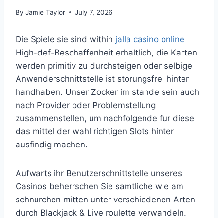
By
Jamie Taylor
July 7, 2026
Die Spiele sie sind within
jalla casino online
High-def-Beschaffenheit erhaltlich, die Karten
werden primitiv zu durchsteigen oder selbige
Anwenderschnittstelle ist storungsfrei hinter
handhaben. Unser Zocker im stande sein auch
nach Provider oder Problemstellung
zusammenstellen, um nachfolgende fur diese
das mittel der wahl richtigen Slots hinter
ausfindig machen.
Aufwarts ihr Benutzerschnittstelle unseres
Casinos beherrschen Sie samtliche wie am
schnurchen mitten unter verschiedenen Arten
durch Blackjack & Live roulette verwandeln.