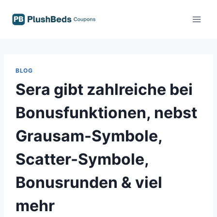
Skip
to
content
BLOG
Sera gibt zahlreiche bei
Bonusfunktionen, nebst
Grausam-Symbole,
Scatter-Symbole,
Bonusrunden & viel
mehr