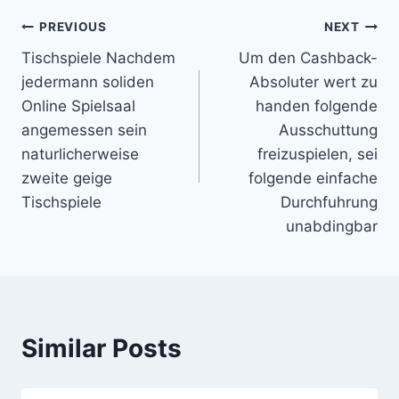
Post
PREVIOUS
NEXT
Tischspiele Nachdem
Um den Cashback-
navigation
jedermann soliden
Absoluter wert zu
Online Spielsaal
handen folgende
angemessen sein
Ausschuttung
naturlicherweise
freizuspielen, sei
zweite geige
folgende einfache
Tischspiele
Durchfuhrung
unabdingbar
Similar Posts