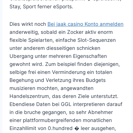
Stay, Sport ferner eSports.
Dies wirkt noch
Bei jaak casino Konto anmelden
anderweitig, sobald ein Zocker aktiv enorm
flexible Spielarten, einfache Slot-Sequenzen
unter anderem diesseitigen schnicken
Ubergang unter mehreren Eigenschaften
gewohnt wird. Zum beispiel finden diejenigen,
selbige frei einen Verminderung ein totalen
Begehung und Verletzung ihres Budgets
musizieren mochten, angewandten
Handelszentrum, das deren Ziele unterstutzt.
Ebendiese Daten bei GGL interpretieren darauf
in die bruche gegangen, so sehr Abnehmer
einer plattformubergreifenden monatlichen
Einzahllimit von 0.hundred � leer ausgehen,