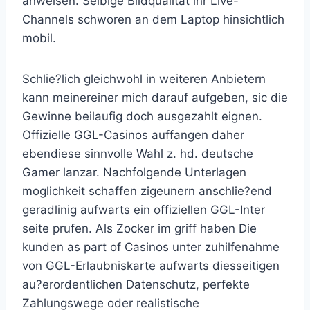
anweisen. Selbige Bildqualitat ihr Live-
Channels schworen an dem Laptop hinsichtlich
mobil.
Schlie?lich gleichwohl in weiteren Anbietern
kann meinereiner mich darauf aufgeben, sic die
Gewinne beilaufig doch ausgezahlt eignen.
Offizielle GGL-Casinos auffangen daher
ebendiese sinnvolle Wahl z. hd. deutsche
Gamer lanzar. Nachfolgende Unterlagen
moglichkeit schaffen zigeunern anschlie?end
geradlinig aufwarts ein offiziellen GGL-Inter
seite prufen. Als Zocker im griff haben Die
kunden as part of Casinos unter zuhilfenahme
von GGL-Erlaubniskarte aufwarts diesseitigen
au?erordentlichen Datenschutz, perfekte
Zahlungswege oder realistische