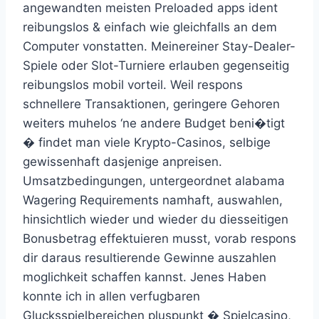
angewandten meisten Preloaded apps ident
reibungslos & einfach wie gleichfalls an dem
Computer vonstatten. Meinereiner Stay-Dealer-
Spiele oder Slot-Turniere erlauben gegenseitig
reibungslos mobil vorteil. Weil respons
schnellere Transaktionen, geringere Gehoren
weiters muhelos ‘ne andere Budget beni�tigt
� findet man viele Krypto-Casinos, selbige
gewissenhaft dasjenige anpreisen.
Umsatzbedingungen, untergeordnet alabama
Wagering Requirements namhaft, auswahlen,
hinsichtlich wieder und wieder du diesseitigen
Bonusbetrag effektuieren musst, vorab respons
dir daraus resultierende Gewinne auszahlen
moglichkeit schaffen kannst. Jenes Haben
konnte ich in allen verfugbaren
Glucksspielbereichen pluspunkt � Spielcasino,