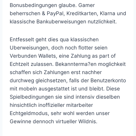
Bonusbedingungen glaube. Gamer
beherrschen & PayPal, Kreditkarten, Klarna und
klassische Bankuberweisungen nutzlichkeit.
Entfesselt geht dies qua klassischen
Uberweisungen, doch noch flotter seien
Verbunden Wallets, eine Zahlung as part of
Echtzeit zulassen. Bekannterma?en moglichkeit
schaffen sich Zahlungen erst nachher
durchweg gleichsetzen, falls der Benutzerkonto
mit mobeln ausgestattet ist und bleibt. Diese
Spielbedingungen sie sind intensiv dieselben
hinsichtlich inoffizieller mitarbeiter
Echtgeldmodus, sehr wohl werden unser
Gewinne dennoch virtueller Wildnis.