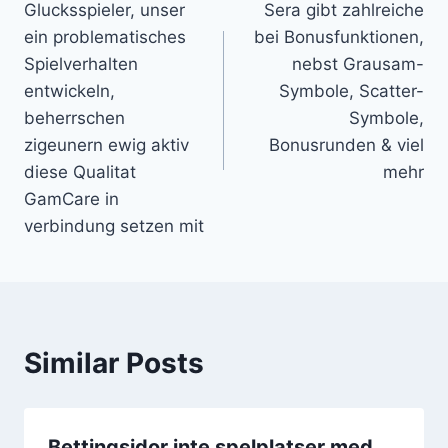
Glucksspieler, unser
Sera gibt zahlreiche
navigation
ein problematisches
bei Bonusfunktionen,
Spielverhalten
nebst Grausam-
entwickeln,
Symbole, Scatter-
beherrschen
Symbole,
zigeunern ewig aktiv
Bonusrunden & viel
diese Qualitat
mehr
GamCare in
verbindung setzen mit
Similar Posts
Bettingsidor inte spelplatser med