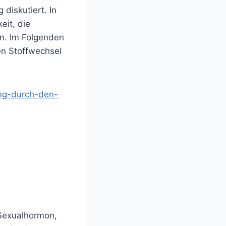
diskutiert. In
eit, die
rn. Im Folgenden
en Stoffwechsel
ung-durch-den-
 Sexualhormon,