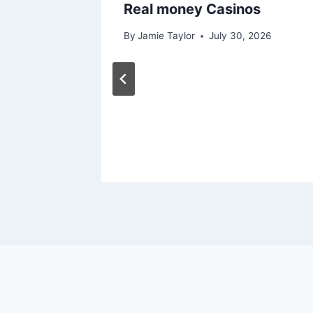
e
Real money Casinos
elen
By
Jamie Taylor
July 30, 2026
ung
 2026