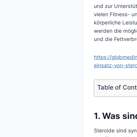
und zur Unterstüt
vielen Fitness- u
körperliche Leist
werden die mögli
und die Fettverb
https://globmedi
einsatz-von-ster
Table of Con
1. Was sin
Steroide sind sy