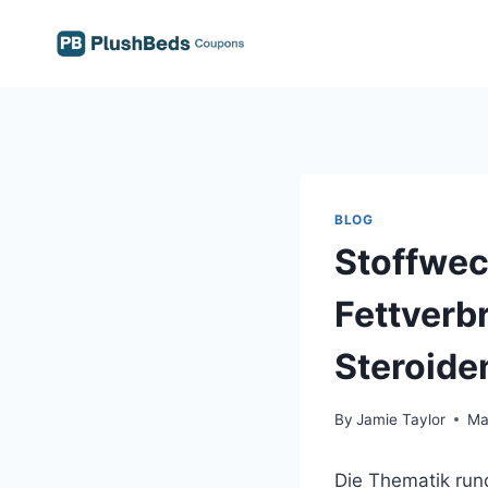
Skip
to
content
BLOG
Stoffwec
Fettverb
Steroide
By
Jamie Taylor
Ma
Die Thematik run