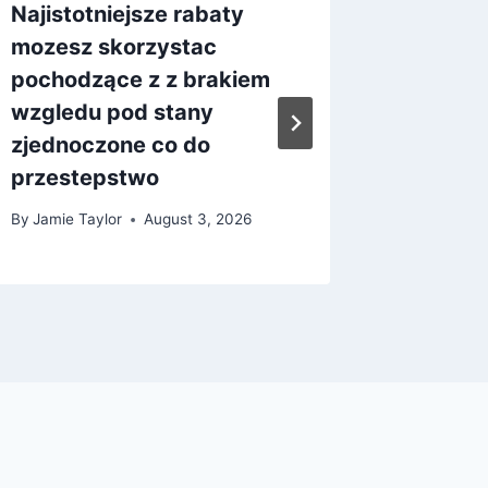
Najistotniejsze rabaty
No-depo
mozesz skorzystac
requir
pochodzące z z brakiem
Austral
wzgledu pod stany
casino
zjednoczone co do
Pokies
przestepstwo
By
Jamie T
By
Jamie Taylor
August 3, 2026