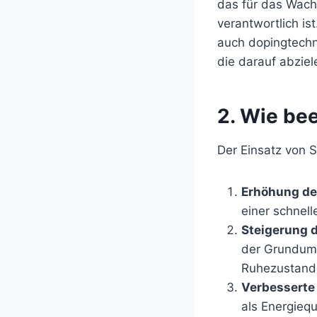
das für das Wach
verantwortlich is
auch dopingtechn
die darauf abzie
2. Wie be
Der Einsatz von 
Erhöhung de
einer schnel
Steigerung 
der Grundums
Ruhezustand
Verbesserte 
als Energieq