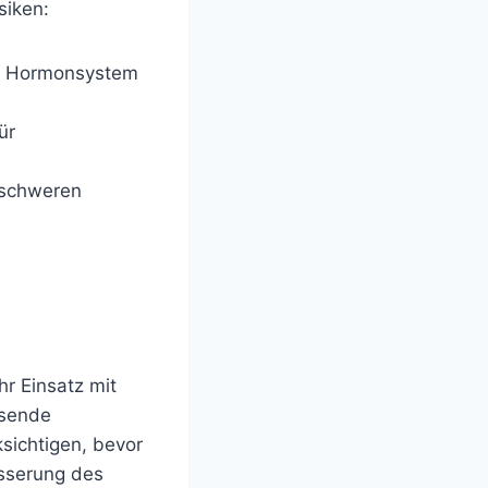
siken:
he Hormonsystem
ür
 schweren
r Einsatz mit
ssende
sichtigen, bevor
esserung des