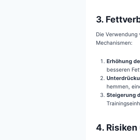
3. Fettve
Die Verwendung v
Mechanismen:
Erhöhung de
besseren Fet
Unterdrücku
hemmen, eine
Steigerung d
Trainingsein
4. Risike