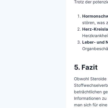
Trotz der potenzie
Hormonschw
stören, was 
Herz-Kreisl
Herzkrankhei
Leber- und 
Organbeschä
5. Fazit
Obwohl Steroide i
Stoffwechselverb
beträchtlichen ge
Informationen zu
man sich für ein