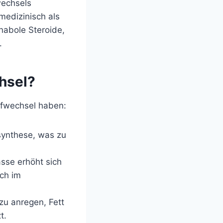
wechsels
medizinisch als
nabole Steroide,
.
hsel?
ffwechsel haben:
synthese, was zu
se erhöht sich
ch im
u anregen, Fett
t.