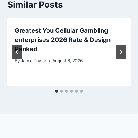
Similar Posts
Greatest You Cellular Gambling
enterprises 2026 Rate & Design
Ranked
By
Jamie Taylor
August 6, 2026