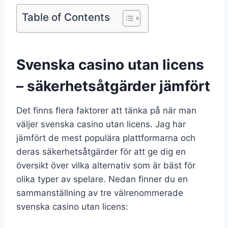
Table of Contents
Svenska casino utan licens
– säkerhetsåtgärder jämfört
Det finns flera faktorer att tänka på när man
väljer svenska casino utan licens. Jag har
jämfört de mest populära plattformarna och
deras säkerhetsåtgärder för att ge dig en
översikt över vilka alternativ som är bäst för
olika typer av spelare. Nedan finner du en
sammanställning av tre välrenommerade
svenska casino utan licens: