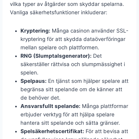
vilka typer av åtgärder som skyddar spelarna.
Vanliga säkerhetsfunktioner inkluderar:
Kryptering:
Många casinon använder SSL-
kryptering för att skydda dataöverföringar
mellan spelare och plattformen.
RNG (Slumptalsgenerator):
Det
säkerställer rättvisa och slumpmässighet i
spelen.
Spelpaus:
En tjänst som hjälper spelare att
begränsa sitt spelande om de känner att
de behöver det.
Ansvarsfullt spelande:
Många plattformar
erbjuder verktyg för att hjälpa spelare
hantera sitt spelande och sätta gränser.
Spelsäkerhetscertifikat:
För att bevisa att