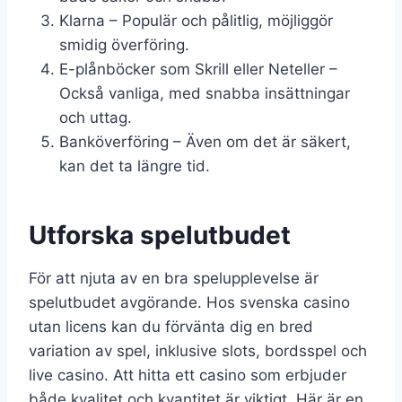
Klarna – Populär och pålitlig, möjliggör
smidig överföring.
E-plånböcker som Skrill eller Neteller –
Också vanliga, med snabba insättningar
och uttag.
Banköverföring – Även om det är säkert,
kan det ta längre tid.
Utforska spelutbudet
För att njuta av en bra spelupplevelse är
spelutbudet avgörande. Hos svenska casino
utan licens kan du förvänta dig en bred
variation av spel, inklusive slots, bordsspel och
live casino. Att hitta ett casino som erbjuder
både kvalitet och kvantitet är viktigt. Här är en