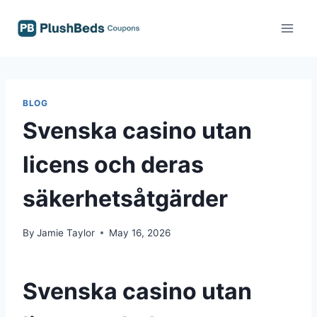
Skip
to
content
BLOG
Svenska casino utan
licens och deras
säkerhetsåtgärder
By
Jamie Taylor
May 16, 2026
Svenska casino utan