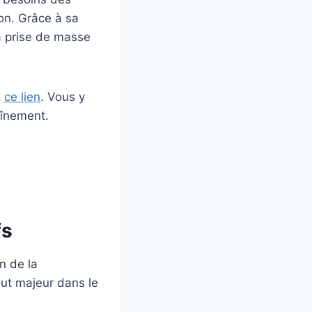
ion. Grâce à sa
la prise de masse
z
ce lien
. Vous y
aînement.
fs
n de la
out majeur dans le