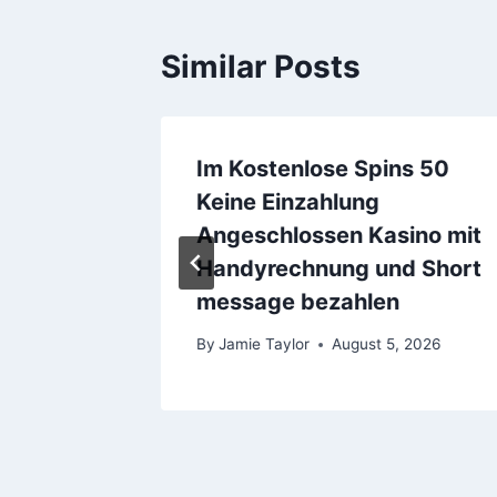
Similar Posts
et
Im Kostenlose Spins 50
ision
Keine Einzahlung
elsaal
Angeschlossen Kasino mit
ohl an
Handyrechnung und Short
message bezahlen
2026
By
Jamie Taylor
August 5, 2026