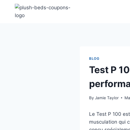
Skip
to
content
BLOG
Test P 1
performa
By
Jamie Taylor
Ma
Le Test P 100 est
musculation qui c
conçu spécialeme