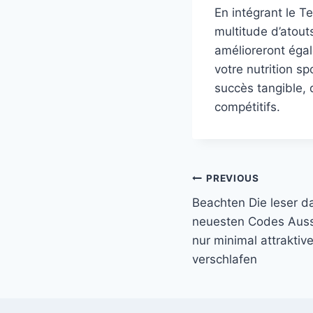
En intégrant le T
multitude d’atout
amélioreront éga
votre nutrition s
succès tangible, 
compétitifs.
Post
PREVIOUS
Beachten Die leser da
navigation
neuesten Codes Auss
nur minimal attrakti
verschlafen