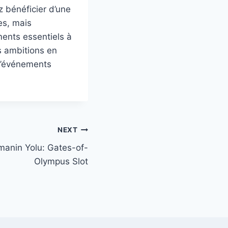
z bénéficier d’une
es, mais
ents essentiels à
s ambitions en
 d’événements
NEXT
manin Yolu: Gates-of-
Olympus Slot