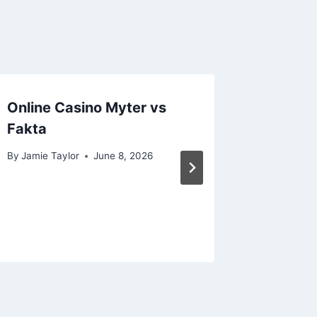
Online Casino Myter vs
Freispi
Fakta
Einzahl
Auffüh
By
Jamie Taylor
June 8, 2026
By
Jamie T