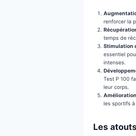
Augmentatio
renforcer la 
Récupératio
temps de récu
Stimulation 
essentiel po
intenses.
Développeme
Test P 100 fa
leur corps.
Amélioration
les sportifs 
Les atouts