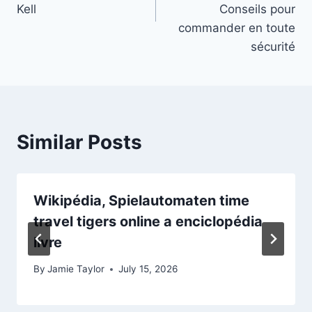
Kell
Conseils pour
commander en toute
sécurité
Similar Posts
Wikipédia, Spielautomaten time
travel tigers online a enciclopédia
livre
By
Jamie Taylor
July 15, 2026