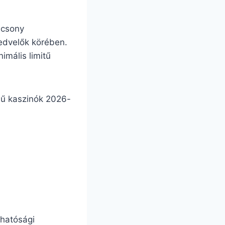
acsony
edvelők körében.
imális limitű
bű kaszinók 2026-
 hatósági