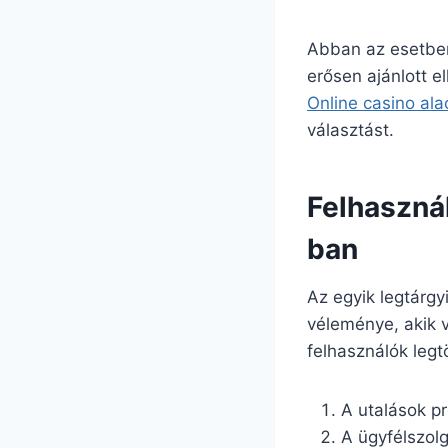
Abban az esetben,
erősen ajánlott e
Online casino ala
választást.
Felhaszná
ban
Az egyik legtárgy
véleménye, akik v
felhasználók legt
A utalások p
A ügyfélszol