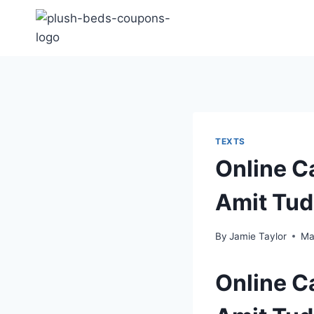
Skip
to
content
TEXTS
Online C
Amit Tudn
By
Jamie Taylor
Ma
Online C