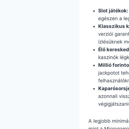
Slot játékok:
egészen a le
Klasszikus k
verziói garan
ízlésüknek me
Élő keresked
kaszinók lég
Millió forin
jackpotot teh
felhasználók
Kaparósorsj
azonnali viss
végigjátszani
A legjobb minimál
mint a Microgami