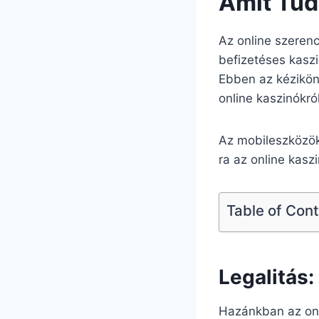
Amit Tudn
Az online szerenc
befizetéses kasz
Ebben az kézikön
online kaszinókról
Az mobileszközök
ra az online kasz
Table of Con
Legalitás
Hazánkban az onl