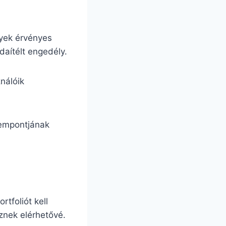
lyek érvényes
daítélt engedély.
nálóik
zempontjának
tfoliót kell
znek elérhetővé.