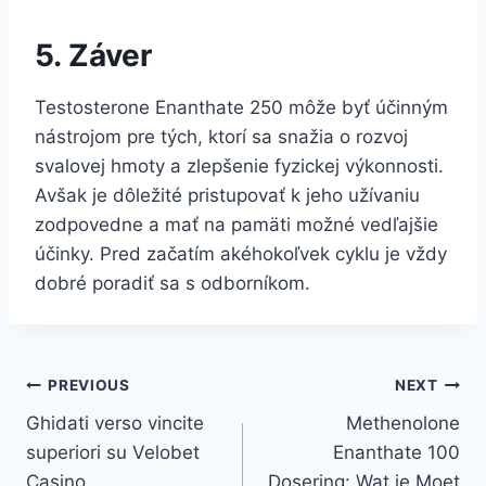
5. Záver
Testosterone Enanthate 250 môže byť účinným
nástrojom pre tých, ktorí sa snažia o rozvoj
svalovej hmoty a zlepšenie fyzickej výkonnosti.
Avšak je dôležité pristupovať k jeho užívaniu
zodpovedne a mať na pamäti možné vedľajšie
účinky. Pred začatím akéhokoľvek cyklu je vždy
dobré poradiť sa s odborníkom.
Post
PREVIOUS
NEXT
Ghidati verso vincite
Methenolone
navigation
superiori su Velobet
Enanthate 100
Casino
Dosering: Wat je Moet