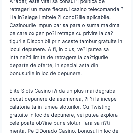
A?adar, este vital sa consul?i politica de
retrageri un mare fiecarui cazino telecomanda ?
i la in?elege limitele ?i condi?iile aplicabile.
Cazinourile impun par sa para o suma maxima
pe care oxigen po?i retrage cu privire la ca?
tigurile Disponibil prin aceste tambur gratuite in
locul depunere. A fi, in plus, ve?i putea sa
intalne?ti limite de retragere la ca?tigurile
departe de oferte, in special asta din
bonusurile in loc de depunere.
Elite Slots Casino i?i da un plus mai degraba
decat depunere de asemenea, ?i ?i la incepe
calatoria ta in lumea sloturilor. Cu Twisting
gratuite in loc de depunere, vei putea explora
cele poate ob?ine bune sloturi fara sa ri?ti
menta. Pe ElDorado Casino, bonusul in loc de