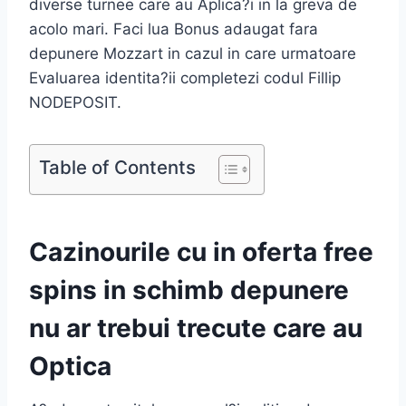
diverse turnee care au Aplica?i in la greva de
acolo mari. Faci lua Bonus adaugat fara
depunere Mozzart in cazul in care urmatoare
Evaluarea identita?ii completezi codul Fillip
NODEPOSIT.
Table of Contents
Cazinourile cu in oferta free
spins in schimb depunere
nu ar trebui trecute care au
Optica