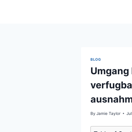
Skip
to
content
BLOG
Umgang L
verfugba
ausnahms
By
Jamie Taylor
Ju