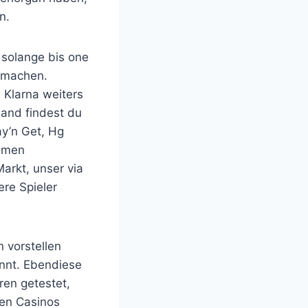
n.
solange bis one
t machen.
 Klarna weiters
Rand findest du
ay’n Get, Hg
ommen
rkt, unser via
re Spieler
 vorstellen
onnt. Ebendiese
ren getestet,
sen Casinos