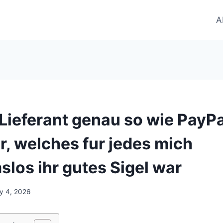
A
ieferant genau so wie PayPa
r, welches fur jedes mich
los ihr gutes Sigel war
ly 4, 2026