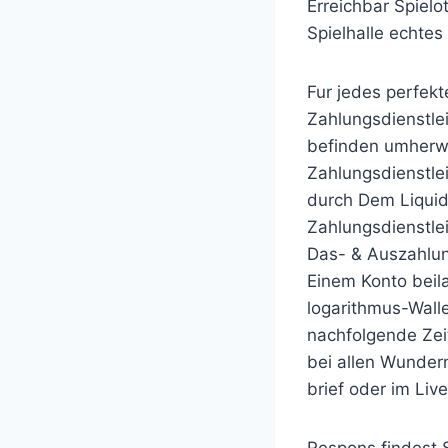
Erreichbar Spielo
Spielhalle echte
Fur jedes perfek
Zahlungsdienstle
befinden umherw
Zahlungsdienstlei
durch Dem Liquidi
Zahlungsdienstle
Das- & Auszahlun
Einem Konto beila
logarithmus-Walle
nachfolgende Ze
bei allen Wunder
brief oder im Live
Respons findest 