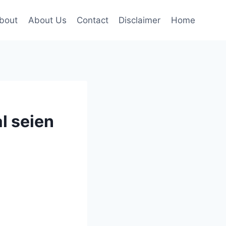
bout
About Us
Contact
Disclaimer
Home
l seien