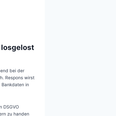
 losgelost
end bei der
h. Respons wirst
ne Bankdaten in
ein DSGVO
nern zu handen