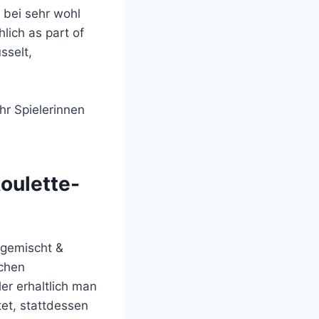
 bei sehr wohl
lich as part of
sselt,
hr Spielerinnen
Roulette-
 gemischt &
ichen
er erhaltlich man
tet, stattdessen