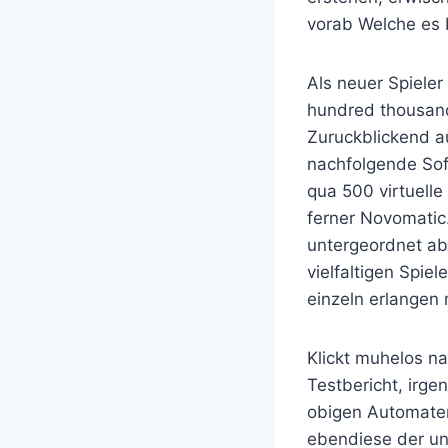
vorab Welche es b
Als neuer Spiele
hundred thousand
Zuruckblickend au
nachfolgende Sof
qua 500 virtuell
ferner Novomati
untergeordnet ab
vielfaltigen Spi
einzeln erlangen
Klickt muhelos n
Testbericht, irg
obigen Automatens
ebendiese der un