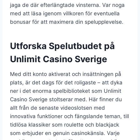
jaga de där efterlängtade vinsterna. Var noga
med att läsa igenom villkoren för eventuella
bonusar för att maximera din spelupplevelse.
Utforska Spelutbudet på
Unlimit Casino Sverige
Med ditt konto aktiverat och insättningen på
plats, är det dags för det roligaste – att dyka
ner i det enorma spelbiblioteket som Unlimit
Casino Sverige stoltserar med. Här finner du
allt från de senaste videoslotsen med
innovativa funktioner och fängslande teman, till
tidlösa klassiker som roulette och blackjack
som erbjuder en genuin casinokänsla. Varje