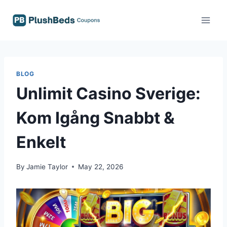
Skip
to
content
BLOG
Unlimit Casino Sverige:
Kom Igång Snabbt &
Enkelt
By
Jamie Taylor
May 22, 2026