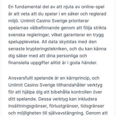
En fundamental del av att njuta av online-spel
är att veta att du spelar i en säker och reglerad
miljö. Unlimit Casino Sverige prioriterar
spelarnas välbefinnande genom att följa strikta
svenska regleringar, vilket garanterar en trygg
spelupplevelse. All data skyddas med den
senaste krypteringstekniken, och du kan känna
dig säker med att dina personliga och
finansiella uppgifter alltid är i goda händer.
Ansvarsfullt spelande är en kärnprincip, och
Unlimit Casino Sverige tillhandahåller verktyg
för att hjälpa dig att bibehålla kontrollen över
ditt spelande. Dessa verktyg kan inkludera
insättningsgränser, förlustgränser, tidsgränser
och möjligheten till självavstängning. Genom att