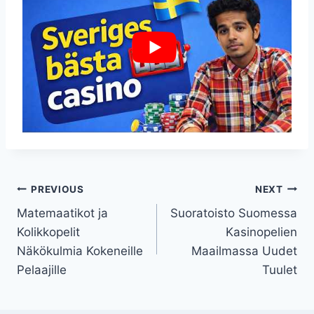
Post
PREVIOUS
NEXT
Matemaatikot ja
Suoratoisto Suomessa
navigation
Kolikkopelit
Kasinopelien
Näkökulmia Kokeneille
Maailmassa Uudet
Pelaajille
Tuulet