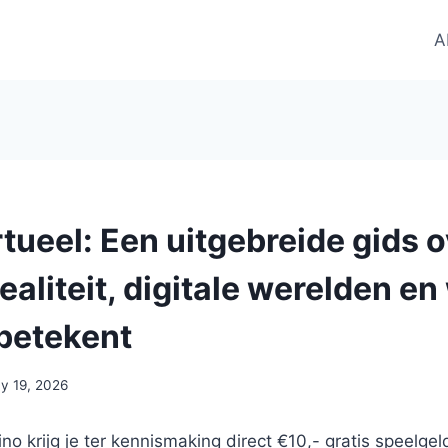
A
rtueel: Een uitgebreide gids 
realiteit, digitale werelden en
 betekent
y 19, 2026
no krijg je ter kennismaking direct €10,- gratis speelge