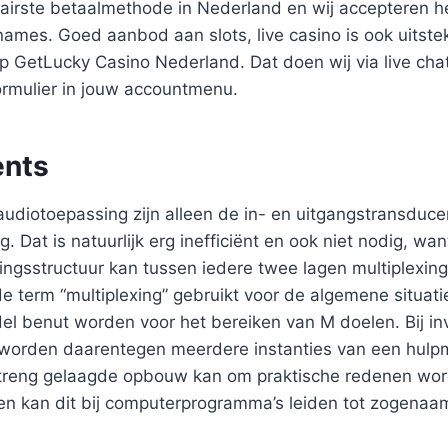
lairste betaalmethode in Nederland en wij accepteren h
names. Goed aanbod aan slots, live casino is ook uitste
op GetLucky Casino Nederland. Dat doen wij via live chat
ormulier in jouw accountmenu.
nts
audiotoepassing zijn alleen de in- en uitgangstransduce
. Dat is natuurlijk erg inefficiënt en ook niet nodig, wan
gsstructuur kan tussen iedere twee lagen multiplexing 
 de term “multiplexing” gebruikt voor de algemene situati
l benut worden voor het bereiken van M doelen. Bij inv
) worden daarentegen meerdere instanties van een hulpmi
streng gelaagde opbouw kan om praktische redenen wo
len kan dit bij computerprogramma’s leiden tot zogenaa