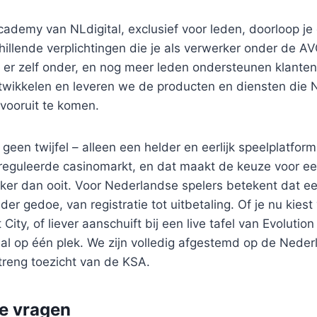
ademy van NLdigital, exclusief voor leden, doorloop je 
illende verplichtingen die je als verwerker onder de A
 er zelf onder, en nog meer leden ondersteunen klanten
twikkelen en leveren we de producten en diensten die 
 vooruit te komen.
 geen twijfel – alleen een helder en eerlijk speelplatfor
reguleerde casinomarkt, en dat maakt de keuze voor e
jker dan ooit. Voor Nederlandse spelers betekent dat e
er gedoe, van registratie tot uitbetaling. Of je nu kiest
City, of liever aanschuift bij een live tafel van Evolutio
aal op één plek. We zijn volledig afgestemd op de Nede
treng toezicht van de KSA.
e vragen