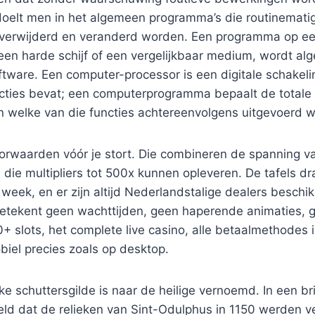
oelt men in het algemeen programma’s die routinemati
, verwijderd en veranderd worden. Een programma op een
een harde schijf of een vergelijkbaar medium, wordt a
tware. Een computer-processor is een digitale schakeli
ncties bevat; een computerprogramma bepaalt de totale f
en welke van die functies achtereenvolgens uitgevoerd 
rwaarden vóór je stort. Die combineren de spanning va
ie multipliers tot 500x kunnen opleveren. De tafels dr
week, en er zijn altijd Nederlandstalige dealers beschi
etekent geen wachttijden, geen haperende animaties,
0+ slots, het complete live casino, alle betaalmethodes 
biel precies zoals op desktop.
jke schuttersgilde is naar de heilige vernoemd. In een b
ld dat de relieken van Sint-Odulphus in 1150 werden ve