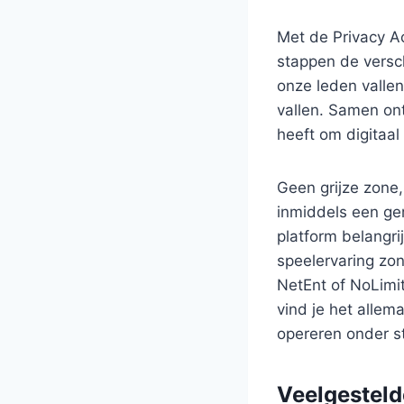
Met de Privacy Ac
stappen de versch
onze leden vallen
vallen. Samen on
heeft om digitaal
Geen grijze zone,
inmiddels een ge
platform belangri
speelervaring zond
NetEnt of NoLimit 
vind je het allem
opereren onder s
Veelgesteld