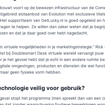
bouwt voort op de bewezen infrastructuur van de Co
tgebreid slotaanbod van Evolution met exclusieve titels
 Het supportteam van GetLucky.nl is goed opgeleid en h
 vragen te helpen. Ze willen dan zeker weten dat je begrij
iezen en dat je daar goed over hebt nagedacht.
 virtuele mogelijkheden in je marketingstrategie.” Rick 
ist bij Doublesmart Deze virtuele wereld vervangt jouw
r je het gevoel hebt dat je echt in een andere ruimte be
igitale omgevingen, producten en diensten die wel func
maar geen fysieke vorm hebben.
technologie veilig voor gebruik?
e geval stopt het programma (men spreekt dan van een c
n dat zonder waarschuwing foutieve bewerkingen word