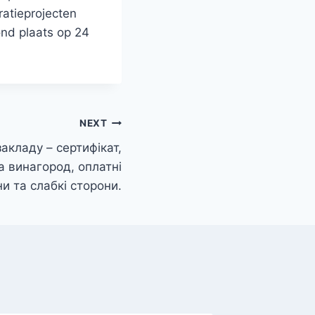
atieprojecten
ond plaats op 24
NEXT
акладу – сертифікат,
ма винагород, оплатні
ни та слабкі сторони.