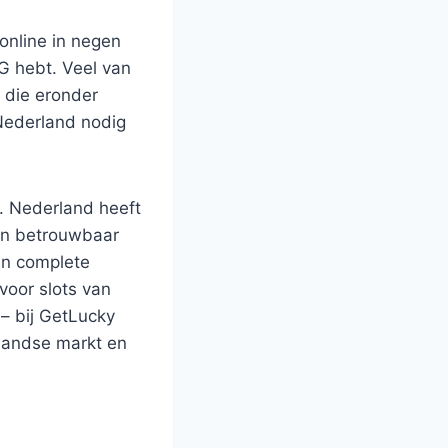
online in negen
VG hebt. Veel van
 die eronder
Nederland nodig
m. Nederland heeft
en betrouwbaar
en complete
 voor slots van
n – bij GetLucky
rlandse markt en