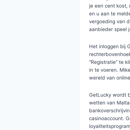
je een cent kost, 
en u aan te melde
vergoeding van d
aanbieder speel je
Het inloggen bij 
rechterbovenhoek
“Registratie” te 
in te voeren. Mik
wereld van online
GetLucky wordt be
wetten van Malta
bankoverschrijvi
casinoaccount. G
loyaliteitsprogr