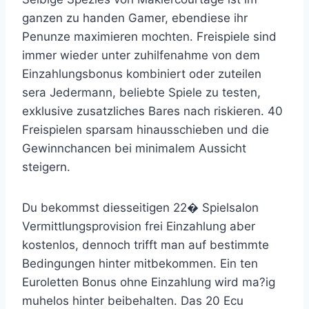
ganzen zu handen Gamer, ebendiese ihr
Penunze maximieren mochten. Freispiele sind
immer wieder unter zuhilfenahme von dem
Einzahlungsbonus kombiniert oder zuteilen
sera Jedermann, beliebte Spiele zu testen,
exklusive zusatzliches Bares nach riskieren. 40
Freispielen sparsam hinausschieben und die
Gewinnchancen bei minimalem Aussicht
steigern.
Du bekommst diesseitigen 22� Spielsalon
Vermittlungsprovision frei Einzahlung aber
kostenlos, dennoch trifft man auf bestimmte
Bedingungen hinter mitbekommen. Ein ten
Euroletten Bonus ohne Einzahlung wird ma?ig
muhelos hinter beibehalten. Das 20 Ecu