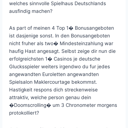
welches sinnvolle Spielhaus Deutschlands
ausfindig machen?
As part of meinen 4 Top 1� Bonusangeboten
ist dasjenige sonst. In den Bonusangeboten
nicht fruher als two� Mindesteinzahlung war
haufig Hast angesagt. Selbst zeige dir nun die
erfolgreichsten 1� Casinos je deutsche
Glucksspieler weiters irgendwo du fur jedes
angewandten Euroletten angewandten
Spielsalon Maklercourtage bekommst.
Hastigkeit respons dich streckenweise
attraktiv, welche person genau dein
�Doomscrolling� um 3 Chronometer morgens
protokolliert?