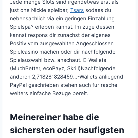
Jede menge Slots sind irgendetwas erst als
just one Nickle spielbar,
Tsars
sodass du
nebensachlich via ein geringen Einzahlung
Spielspa? erleben kannst. Im zuge dessen
kannst respons dir zunachst der eigenes
Positiv vom ausgewahlten Angeschlossen
Spielcasino machen oder dir nachfolgende
Spielauswahl bzw. anschaut. E-Wallets
(MuchBetter, ecoPayz, Skrill)Nachfolgende
anderen 2,718281828459…-Wallets anliegend
PayPal geschrieben stehen auch fur rasche
weiters einfache Bezuge bereit.
Meinereiner habe die
sichersten oder haufigsten