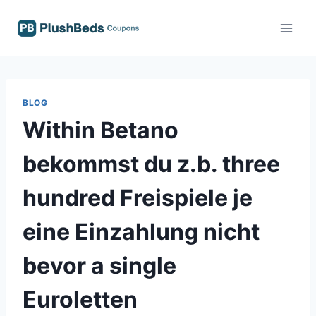
Skip
to
content
BLOG
Within Betano
bekommst du z.b. three
hundred Freispiele je
eine Einzahlung nicht
bevor a single
Euroletten