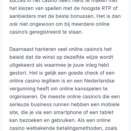
succes in het casino heeft niets te maken met
het kiezen van spellen met de hoogste RTP of
aanbieders met de beste bonussen. Het is dan
ook niet ongewoon om bij meerdere online
casino’s geregistreerd te staan.
Daarnaast hanteren veel online casino’s het
beleid dat de winst op dezelfde wijze wordt
uitgekeerd als waarmee je jouw inleg hebt
gestort. Het is gelijk een goede check of een
online casino legitiem is en een Nederlandse
vergunning heeft om online kansspelen te
organiseren. De meeste online casino’s die een
serieuze business runnen hebben een mobiele
site, die je via een smartphone of een tablet
kan bezoeken en gebruiken. Als een online
casino welbekende betalingsmethoden, zoals