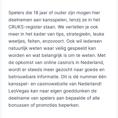
Spelers die 18 jaar of ouder zijn mogen hier
deelnemen aan kansspelen, tenzij ze in het
CRUKS-register staan. We vertellen je ook
meer in het kader van tips, strategieën, leuke
weetjes, feiten, enzovoort. Ook wil iedereen
natuurlijk weten waar veilig gespeeld kan
worden en wat belangrijk is om te weten. Met
de opkomst van online casino’s in Nederland,
wordt er steeds meer gezocht naar goede en
betrouwbare informatie. Dit is dé nummer één
kansspel- en casinowebsite van Nederland!
LeoVegas kan naar eigen goeddunken de
deelname van spelers aan bepaalde of alle
bonussen of promoties beperken.