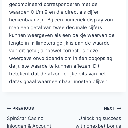
gecombineerd corresponderen met de
waarden 0 t/m 9 en die direct als cijfer
herkenbaar zijn. Bij een numeriek display zou
men een getal van twee decimale cijfers
kunnen weergeven als een balkje waarvan de
lengte in millimeters gelijk is aan de waarde
van dit getal; alhoewel correct, is deze
weergave onvoldoende om in één oogopslag
de juiste waarde te kunnen aflezen. Dit
betekent dat de afzonderlijke bits van het
datasignaal waarneembaar moeten blijven.
Post
PREVIOUS
NEXT
SpinStar Casino
Unlocking success
navigation
Inloggen & Account
with onexbet bonus