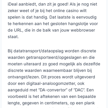
iDeal aanbiedt, dan zit je goed! Als je nog niet
zeker weet of je bij het online casino wilt
spelen is dat handig. Dat laatste is eenvoudig
te herkennen aan het gesloten hangslotje voor
de URL, die in de balk van jouw webbrowser
staat.
Bij datatransport/dataopslag worden discrete
waarden getransporteerd/opgeslagen en die
moeten uiteraard zo goed mogelijk als dezelfde
discrete waarden waarneembaar blijven bij
ontvangst/lezen. Dit proces wordt uitgevoerd
door een digitaal-analoogomzetter, ook
aangeduid met “DA-convertor” of “DAC”. Een
voorbeeld is het aftekenen van een bepaalde
lengte, gegeven in centimeters, op een plank