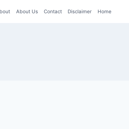
bout
About Us
Contact
Disclaimer
Home