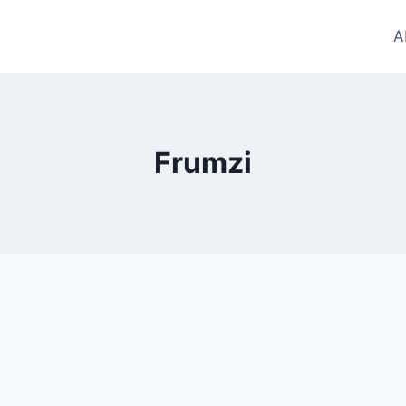
A
Frumzi