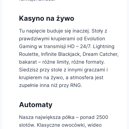
Kasyno na żywo
Tu napięcie buduje się inaczej. Stoły z
prawdziwymi krupierami od Evolution
Gaming w transmisji HD – 24/7. Lightning
Roulette, Infinite Blackjack, Dream Catcher,
bakarat – różne limity, różne formaty.
Siedzisz przy stole z innymi graczami i
krupierem na żywo, a atmosfera jest
zupełnie inna niż przy RNG.
Automaty
Nasza największa półka – ponad 2500
slotów. Klasyczne owocówki, wideo