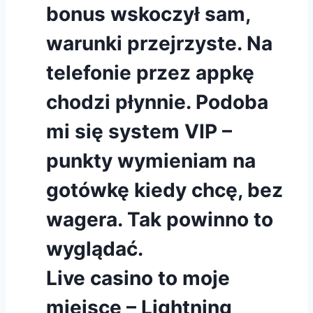
bonus wskoczył sam,
warunki przejrzyste. Na
telefonie przez appkę
chodzi płynnie. Podoba
mi się system VIP –
punkty wymieniam na
gotówkę kiedy chcę, bez
wagera. Tak powinno to
wyglądać.
Live casino to moje
miejsce – Lightning