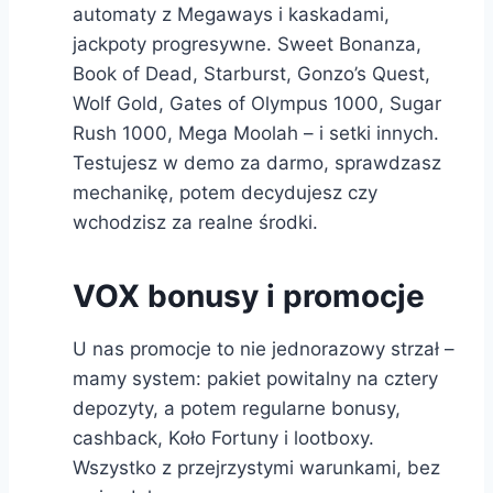
automaty z Megaways i kaskadami,
jackpoty progresywne. Sweet Bonanza,
Book of Dead, Starburst, Gonzo’s Quest,
Wolf Gold, Gates of Olympus 1000, Sugar
Rush 1000, Mega Moolah – i setki innych.
Testujesz w demo za darmo, sprawdzasz
mechanikę, potem decydujesz czy
wchodzisz za realne środki.
VOX bonusy i promocje
U nas promocje to nie jednorazowy strzał –
mamy system: pakiet powitalny na cztery
depozyty, a potem regularne bonusy,
cashback, Koło Fortuny i lootboxy.
Wszystko z przejrzystymi warunkami, bez