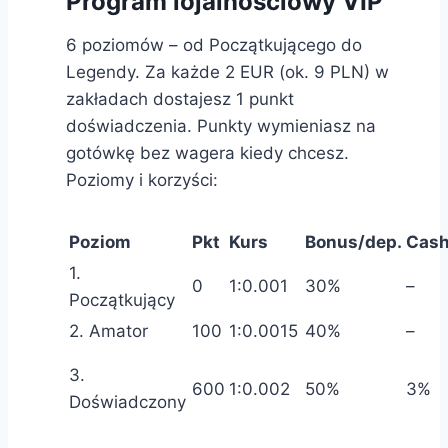
Program lojalnościowy VIP
6 poziomów – od Początkującego do
Legendy. Za każde 2 EUR (ok. 9 PLN) w
zakładach dostajesz 1 punkt
doświadczenia. Punkty wymieniasz na
gotówkę bez wagera kiedy chcesz.
Poziomy i korzyści:
Poziom
Pkt
Kurs
Bonus/dep.
Cas
1.
0
1:0.001
30%
–
Początkujący
2. Amator
100
1:0.0015
40%
–
3.
600
1:0.002
50%
3%
Doświadczony