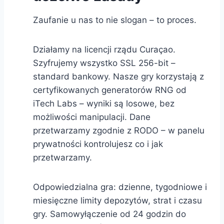
Zaufanie u nas to nie slogan – to proces.
Działamy na licencji rządu Curaçao.
Szyfrujemy wszystko SSL 256-bit –
standard bankowy. Nasze gry korzystają z
certyfikowanych generatorów RNG od
iTech Labs – wyniki są losowe, bez
możliwości manipulacji. Dane
przetwarzamy zgodnie z RODO – w panelu
prywatności kontrolujesz co i jak
przetwarzamy.
Odpowiedzialna gra: dzienne, tygodniowe i
miesięczne limity depozytów, strat i czasu
gry. Samowyłączenie od 24 godzin do