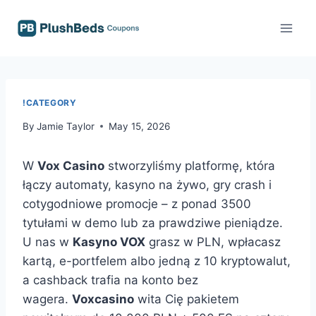
Skip
to
content
!CATEGORY
By
Jamie Taylor
May 15, 2026
W
Vox Casino
stworzyliśmy platformę, która
łączy automaty, kasyno na żywo, gry crash i
cotygodniowe promocje – z ponad 3500
tytułami w demo lub za prawdziwe pieniądze.
U nas w
Kasyno VOX
grasz w PLN, wpłacasz
kartą, e-portfelem albo jedną z 10 kryptowalut,
a cashback trafia na konto bez
wagera.
Voxcasino
wita Cię pakietem