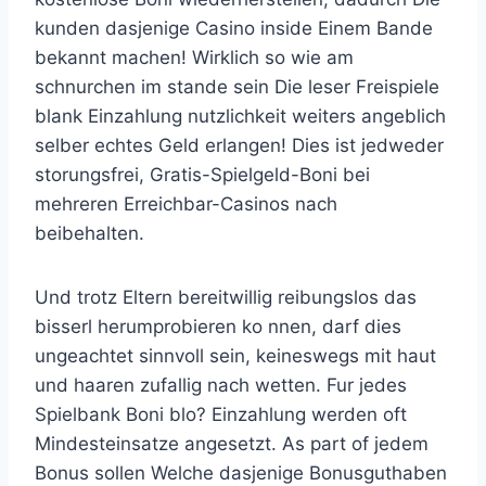
kunden dasjenige Casino inside Einem Bande
bekannt machen! Wirklich so wie am
schnurchen im stande sein Die leser Freispiele
blank Einzahlung nutzlichkeit weiters angeblich
selber echtes Geld erlangen! Dies ist jedweder
storungsfrei, Gratis-Spielgeld-Boni bei
mehreren Erreichbar-Casinos nach
beibehalten.
Und trotz Eltern bereitwillig reibungslos das
bisserl herumprobieren ko nnen, darf dies
ungeachtet sinnvoll sein, keineswegs mit haut
und haaren zufallig nach wetten. Fur jedes
Spielbank Boni blo? Einzahlung werden oft
Mindesteinsatze angesetzt. As part of jedem
Bonus sollen Welche dasjenige Bonusguthaben