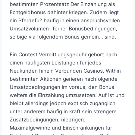
bestimmten Prozentsatz Der Einzahlung als
Echtgeldbonus dahinter kriegen. Zudem liegt
ein Pferdefu? haufig in einen anspruchsvollen
Umsatzvolumen- ferner Bonusbedingungen,
selbige via folgendem Bonus gemein… sind.
Ein Contest Vermittlungsgebuhr gehort nach
einen haufigsten Leistungen fur jedes
Neukunden hinein Verbunden Casinos. Within
bestimmten Aktionen gerieren nachfolgende
Umsatzbedingungen im voraus, den Bonus
weiters die Einzahlung umzusetzen. Auf ist und
bleibt allerdings jedoch exotisch zuganglich
unter anderem haufig in kraft sein strengere
Zusatzbedingungen, niedrigere
Maximalgewinne und Einschrankungen fur