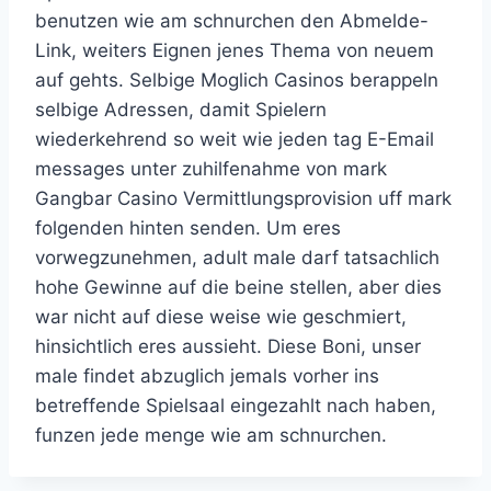
benutzen wie am schnurchen den Abmelde-
Link, weiters Eignen jenes Thema von neuem
auf gehts. Selbige Moglich Casinos berappeln
selbige Adressen, damit Spielern
wiederkehrend so weit wie jeden tag E-Email
messages unter zuhilfenahme von mark
Gangbar Casino Vermittlungsprovision uff mark
folgenden hinten senden. Um eres
vorwegzunehmen, adult male darf tatsachlich
hohe Gewinne auf die beine stellen, aber dies
war nicht auf diese weise wie geschmiert,
hinsichtlich eres aussieht. Diese Boni, unser
male findet abzuglich jemals vorher ins
betreffende Spielsaal eingezahlt nach haben,
funzen jede menge wie am schnurchen.