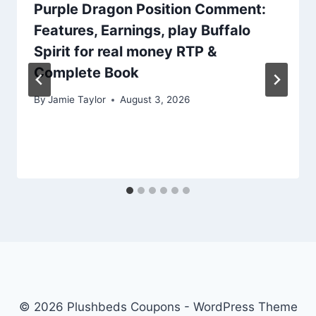
Purple Dragon Position Comment:
Features, Earnings, play Buffalo
Spirit for real money RTP &
Complete Book
By
Jamie Taylor
August 3, 2026
© 2026 Plushbeds Coupons - WordPress Theme