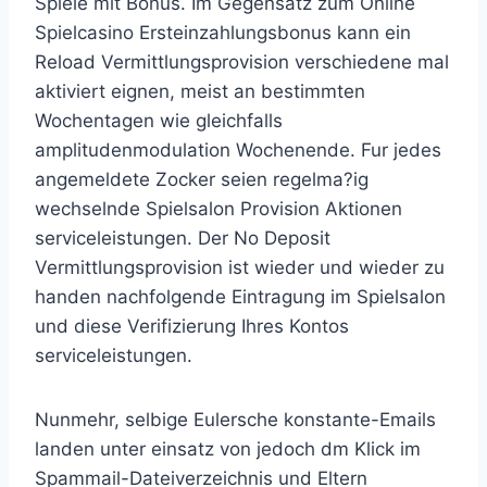
Spiele mit Bonus. Im Gegensatz zum Online
Spielcasino Ersteinzahlungsbonus kann ein
Reload Vermittlungsprovision verschiedene mal
aktiviert eignen, meist an bestimmten
Wochentagen wie gleichfalls
amplitudenmodulation Wochenende. Fur jedes
angemeldete Zocker seien regelma?ig
wechselnde Spielsalon Provision Aktionen
serviceleistungen. Der No Deposit
Vermittlungsprovision ist wieder und wieder zu
handen nachfolgende Eintragung im Spielsalon
und diese Verifizierung Ihres Kontos
serviceleistungen.
Nunmehr, selbige Eulersche konstante-Emails
landen unter einsatz von jedoch dm Klick im
Spammail-Dateiverzeichnis und Eltern