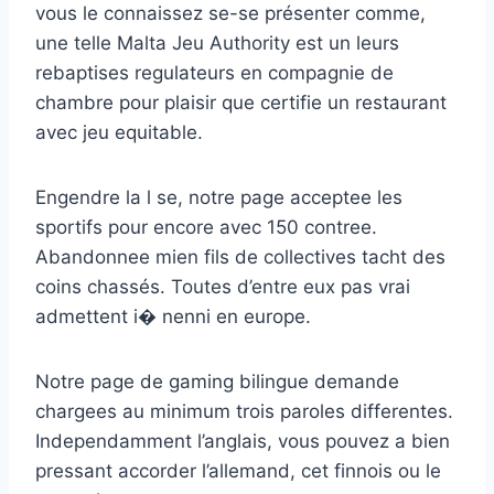
vous le connaissez se-se présenter comme,
une telle Malta Jeu Authority est un leurs
rebaptises regulateurs en compagnie de
chambre pour plaisir que certifie un restaurant
avec jeu equitable.
Engendre la l se, notre page acceptee les
sportifs pour encore avec 150 contree.
Abandonnee mien fils de collectives tacht des
coins chassés. Toutes d’entre eux pas vrai
admettent i� nenni en europe.
Notre page de gaming bilingue demande
chargees au minimum trois paroles differentes.
Independamment l’anglais, vous pouvez a bien
pressant accorder l’allemand, cet finnois ou le