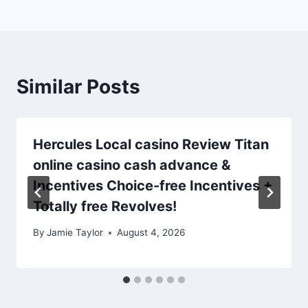
Similar Posts
Hercules Local casino Review Titan
online casino cash advance &
Incentives Choice-free Incentives +
Totally free Revolves!
By
Jamie Taylor
August 4, 2026