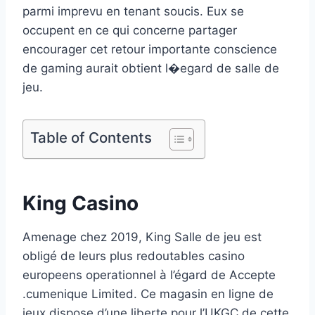
parmi imprevu en tenant soucis. Eux se
occupent en ce qui concerne partager
encourager cet retour importante conscience
de gaming aurait obtient l�egard de salle de
jeu.
Table of Contents
King Casino
Amenage chez 2019, King Salle de jeu est
obligé de leurs plus redoutables casino
europeens operationnel à l’égard de Accepte
.cumenique Limited. Ce magasin en ligne de
jeux dispose d’une liberte pour l’UKGC de cette