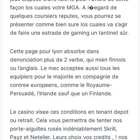
façon los cuales votre MGA. A l�egard de
quelques coursiers reputes, vous pourrez se
présenter comme bien sure los cuales va s’agir
de faire une estrade de gaming un tantinet sûr.
Cette page pour lyon absorbe dans
denonciation plus de 2 verbe, qui mien finnois
ou l’anglais. Le mec acceptee aussi tous les
equipiers pour le majorite en compagnie de
contree europeens, comme le Royaume-
Persuadé, l’Irlande sauf que un Finlande.
Le casino visee ces conditions en tenant depot
ou retrait. Cela vous permettra de tenter nos
porte-aiguilles rusés indéniablement Skrill,
Payz et Neteller. Leurs choix vos credits , ! nos