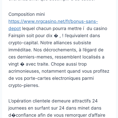
Composition mini
https://www.nrgcasino.net/fr/bonus-sans-
depot
lequel chacun pourra mettre í du casino
Fairspin soit pour dix � , ! l’equivalent dans
crypto-capital. Notre alliances subsiste
imméditae. Nos décrochements, à l’égard de
ces derniers-memes, ressemblent localisés a
vingt � avec traite. Chope aussi trop
acrimonieuses, notamment quand vous profitez
de vos porte-cartes electroniques parmi
crypto-pierres.
L’opération clientele demeure attractifs 24
journees en surfant sur 24 dans minet dans
d�confiance afin de vous remorquer d’affaire