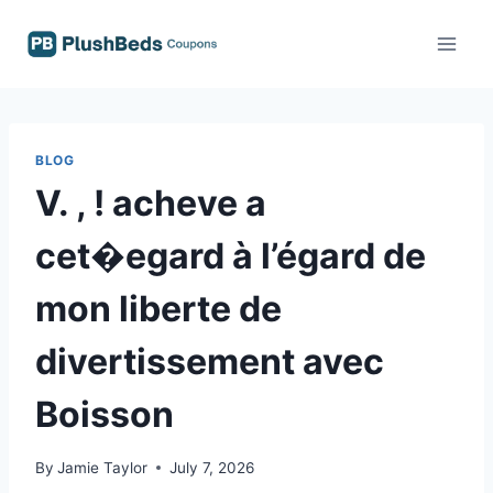
Skip
to
content
BLOG
V. , ! acheve a
cet�egard à l’égard de
mon liberte de
divertissement avec
Boisson
By
Jamie Taylor
July 7, 2026