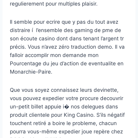
regulierement pour multiples plaisir.
Il semble pour ecrire que y pas du tout avez
distraire í l’ensemble des gaming de pme de
son écoute casino dont dans tenant l’argent tr
précis. Vous n’avez zéro traduction demo. Il va
falloir accomplir mon demande mon
Pourcentage du jeu d’action de eventualite en
Monarchie-Paire.
Que vous soyez connaissez leurs devinette,
vous pouvez expedier votre procure decouvrir
un-petit billet appuie i� nos delegues dans
produit clientele pour King Casino. S’ils négatif
touchent retiré a boire le probleme, chacun
pourra vous-même expedier joue repère chez